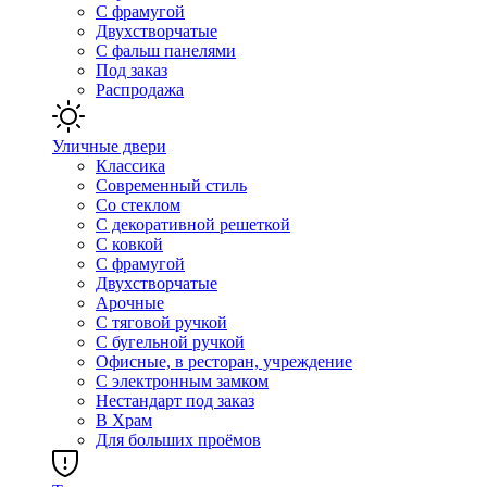
С фрамугой
Двухстворчатые
С фальш панелями
Под заказ
Распродажа
Уличные двери
Классика
Современный стиль
Со стеклом
С декоративной решеткой
С ковкой
С фрамугой
Двухстворчатые
Арочные
С тяговой ручкой
С бугельной ручкой
Офисные, в ресторан, учреждение
С электронным замком
Нестандарт под заказ
В Храм
Для больших проёмов