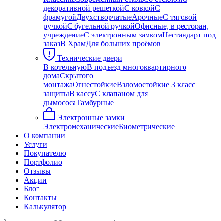
декоративной решеткой
С ковкой
С
фрамугой
Двухстворчатые
Арочные
С тяговой
ручкой
С бугельной ручкой
Офисные, в ресторан,
учреждение
С электронным замком
Нестандарт под
заказ
В Храм
Для больших проёмов
Технические двери
В котельную
В подъезд многоквартирного
дома
Скрытого
монтажа
Огнестойкие
Взломостойкие 3 класс
защиты
В кассу
С клапаном для
дымососа
Тамбурные
Электронные замки
Электромеханические
Биометрические
О компании
Услуги
Покупателю
Портфолио
Отзывы
Акции
Блог
Контакты
Калькулятор