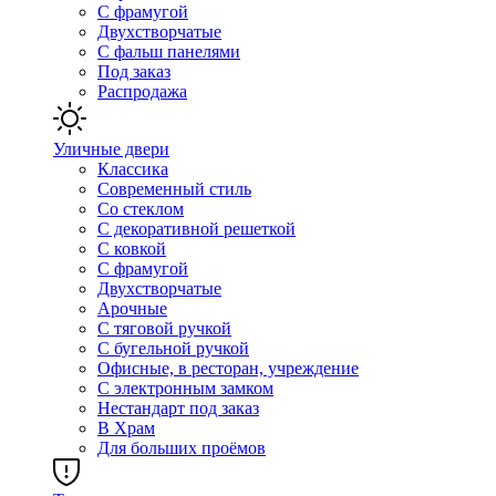
С фрамугой
Двухстворчатые
С фальш панелями
Под заказ
Распродажа
Уличные двери
Классика
Современный стиль
Со стеклом
С декоративной решеткой
С ковкой
С фрамугой
Двухстворчатые
Арочные
С тяговой ручкой
С бугельной ручкой
Офисные, в ресторан, учреждение
С электронным замком
Нестандарт под заказ
В Храм
Для больших проёмов