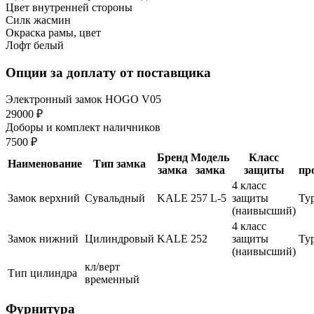
Цвет внутренней стороны
Силк жасмин
Окраска рамы, цвет
Лофт белый
Опции за доплату от поставщика
Электронный замок HOGO V05
29000 ₽
Доборы и комплект наличников
7500 ₽
Бренд
Модель
Класс
Наименование
Тип замка
замка
замка
защиты
пр
4 класс
Замок верхний
Сувальдный
KALE
257 L-5
защиты
Ту
(наивысший)
4 класс
Замок нижний
Цилиндровый
KALE
252
защиты
Ту
(наивысший)
кл/верт
Тип цилиндра
временный
Фурнитура