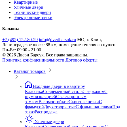
Квартирные
Уличные двери
Технические двери
Электронные замки
Контакты
+7 (495) 152-80-59
info@dveribarsuk.ru
МО, г. Клин,
Ленинградское шоссе 88 км, помещение теплового пункта
Пн-Вс: 09:00 - 21:00
© 2026 Двери Барсук. Все права защищены.
Политика конфиденциальности
Договор оферты
Каталог товаров
Входные двери в квартиру
Классика
Современный стиль
С зеркалом
С
шумоизоляцией
С электронным
замком
Взломостойкие
Скрытые петли
С
фрамугой
Двухстворчатые
С фальш панелями
Под
заказ
Распродажа
Уличные двери
Классика
Современный стиль
Со стеклом
С