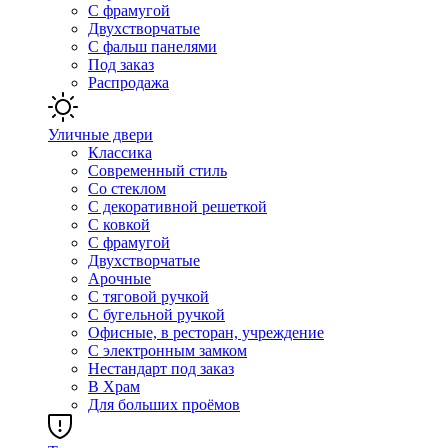
С фрамугой
Двухстворчатые
С фальш панелями
Под заказ
Распродажа
Уличные двери
Классика
Современный стиль
Со стеклом
С декоративной решеткой
С ковкой
С фрамугой
Двухстворчатые
Арочные
С тяговой ручкой
С бугельной ручкой
Офисные, в ресторан, учреждение
С электронным замком
Нестандарт под заказ
В Храм
Для больших проёмов