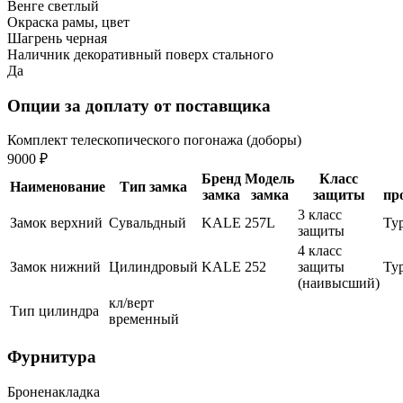
Венге светлый
Окраска рамы, цвет
Шагрень черная
Наличник декоративный поверх стального
Да
Опции за доплату от поставщика
Комплект телескопического погонажа (доборы)
9000 ₽
Бренд
Модель
Класс
Наименование
Тип замка
замка
замка
защиты
пр
3 класс
Замок верхний
Сувальдный
KALE
257L
Ту
защиты
4 класс
Замок нижний
Цилиндровый
KALE
252
защиты
Ту
(наивысший)
кл/верт
Тип цилиндра
временный
Фурнитура
Броненакладка