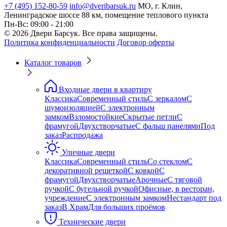
+7 (495) 152-80-59
info@dveribarsuk.ru
МО, г. Клин,
Ленинградское шоссе 88 км, помещение теплового пункта
Пн-Вс: 09:00 - 21:00
© 2026 Двери Барсук. Все права защищены.
Политика конфиденциальности
Договор оферты
Каталог товаров
Входные двери в квартиру
Классика
Современный стиль
С зеркалом
С
шумоизоляцией
С электронным
замком
Взломостойкие
Скрытые петли
С
фрамугой
Двухстворчатые
С фальш панелями
Под
заказ
Распродажа
Уличные двери
Классика
Современный стиль
Со стеклом
С
декоративной решеткой
С ковкой
С
фрамугой
Двухстворчатые
Арочные
С тяговой
ручкой
С бугельной ручкой
Офисные, в ресторан,
учреждение
С электронным замком
Нестандарт под
заказ
В Храм
Для больших проёмов
Технические двери