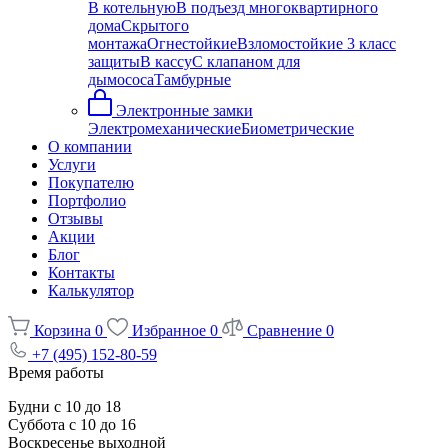
В котельную
В подъезд многоквартирного
дома
Скрытого
монтажа
Огнестойкие
Взломостойкие 3 класс
защиты
В кассу
С клапаном для
дымососа
Тамбурные
Электронные замки
Электромеханические
Биометрические
О компании
Услуги
Покупателю
Портфолио
Отзывы
Акции
Блог
Контакты
Калькулятор
Корзина
0
Избранное
0
Сравнение
0
+7 (495) 152-80-59
Время работы
Будни с 10 до 18
Суббота с 10 до 16
Воскресенье выходной