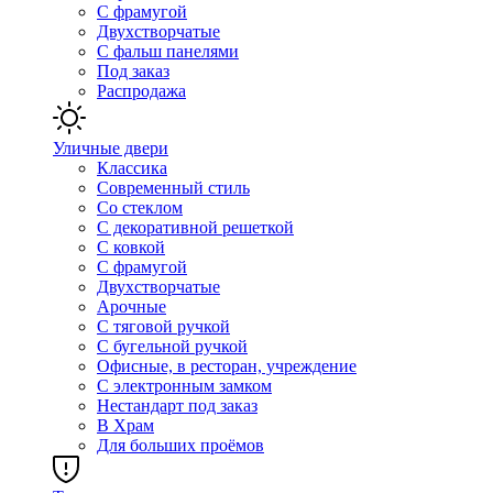
С фрамугой
Двухстворчатые
С фальш панелями
Под заказ
Распродажа
Уличные двери
Классика
Современный стиль
Со стеклом
С декоративной решеткой
С ковкой
С фрамугой
Двухстворчатые
Арочные
С тяговой ручкой
С бугельной ручкой
Офисные, в ресторан, учреждение
С электронным замком
Нестандарт под заказ
В Храм
Для больших проёмов