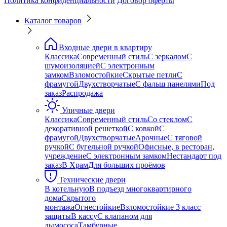
Политика конфиденциальности
Договор оферты
Каталог товаров
Входные двери в квартиру
Классика
Современный стиль
С зеркалом
С
шумоизоляцией
С электронным
замком
Взломостойкие
Скрытые петли
С
фрамугой
Двухстворчатые
С фальш панелями
Под
заказ
Распродажа
Уличные двери
Классика
Современный стиль
Со стеклом
С
декоративной решеткой
С ковкой
С
фрамугой
Двухстворчатые
Арочные
С тяговой
ручкой
С бугельной ручкой
Офисные, в ресторан,
учреждение
С электронным замком
Нестандарт под
заказ
В Храм
Для больших проёмов
Технические двери
В котельную
В подъезд многоквартирного
дома
Скрытого
монтажа
Огнестойкие
Взломостойкие 3 класс
защиты
В кассу
С клапаном для
дымососа
Тамбурные