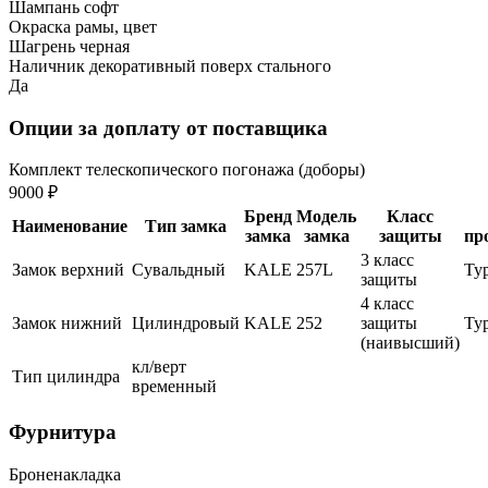
Шампань софт
Окраска рамы, цвет
Шагрень черная
Наличник декоративный поверх стального
Да
Опции за доплату от поставщика
Комплект телескопического погонажа (доборы)
9000 ₽
Бренд
Модель
Класс
Наименование
Тип замка
замка
замка
защиты
пр
3 класс
Замок верхний
Сувальдный
KALE
257L
Ту
защиты
4 класс
Замок нижний
Цилиндровый
KALE
252
защиты
Ту
(наивысший)
кл/верт
Тип цилиндра
временный
Фурнитура
Броненакладка