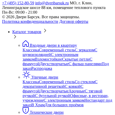
+7 (495) 152-80-59
info@dveribarsuk.ru
МО, г. Клин,
Ленинградское шоссе 88 км, помещение теплового пункта
Пн-Вс: 09:00 - 21:00
© 2026 Двери Барсук. Все права защищены.
Политика конфиденциальности
Договор оферты
Каталог товаров
Входные двери в квартиру
Классика
Современный стиль
С зеркалом
С
шумоизоляцией
С электронным
замком
Взломостойкие
Скрытые петли
С
фрамугой
Двухстворчатые
С фальш панелями
Под
заказ
Распродажа
Уличные двери
Классика
Современный стиль
Со стеклом
С
декоративной решеткой
С ковкой
С
фрамугой
Двухстворчатые
Арочные
С тяговой
ручкой
С бугельной ручкой
Офисные, в ресторан,
учреждение
С электронным замком
Нестандарт под
заказ
В Храм
Для больших проёмов
Технические двери