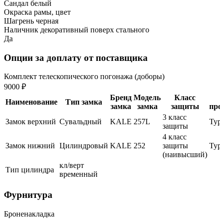
Сандал белый
Окраска рамы, цвет
Шагрень черная
Наличник декоративный поверх стального
Да
Опции за доплату от поставщика
Комплект телескопического погонажа (доборы)
9000 ₽
Бренд
Модель
Класс
Наименование
Тип замка
замка
замка
защиты
пр
3 класс
Замок верхний
Сувальдный
KALE
257L
Ту
защиты
4 класс
Замок нижний
Цилиндровый
KALE
252
защиты
Ту
(наивысший)
кл/верт
Тип цилиндра
временный
Фурнитура
Броненакладка