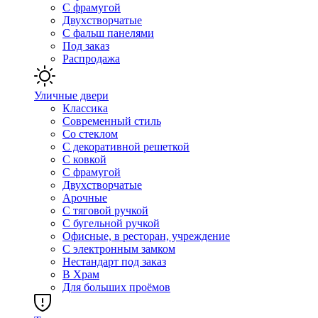
С фрамугой
Двухстворчатые
С фальш панелями
Под заказ
Распродажа
Уличные двери
Классика
Современный стиль
Со стеклом
С декоративной решеткой
С ковкой
С фрамугой
Двухстворчатые
Арочные
С тяговой ручкой
С бугельной ручкой
Офисные, в ресторан, учреждение
С электронным замком
Нестандарт под заказ
В Храм
Для больших проёмов