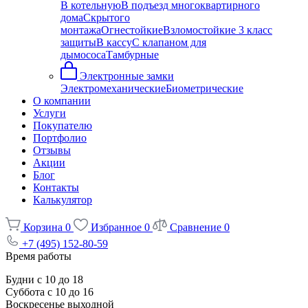
В котельную
В подъезд многоквартирного
дома
Скрытого
монтажа
Огнестойкие
Взломостойкие 3 класс
защиты
В кассу
С клапаном для
дымососа
Тамбурные
Электронные замки
Электромеханические
Биометрические
О компании
Услуги
Покупателю
Портфолио
Отзывы
Акции
Блог
Контакты
Калькулятор
Корзина
0
Избранное
0
Сравнение
0
+7 (495) 152-80-59
Время работы
Будни с 10 до 18
Суббота с 10 до 16
Воскресенье выходной