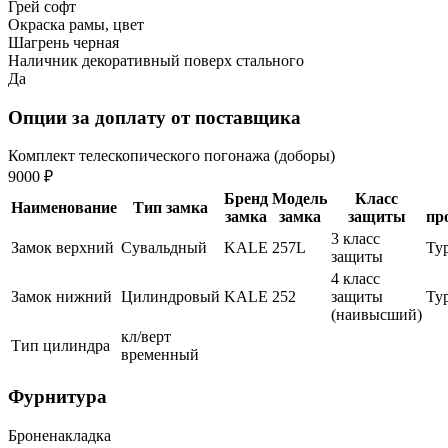
Грей софт
Окраска рамы, цвет
Шагрень черная
Наличник декоративный поверх стального
Да
Опции за доплату от поставщика
Комплект телескопического погонажа (доборы)
9000 ₽
Бренд
Модель
Класс
Наименование
Тип замка
замка
замка
защиты
пр
3 класс
Замок верхний
Сувальдный
KALE
257L
Ту
защиты
4 класс
Замок нижний
Цилиндровый
KALE
252
защиты
Ту
(наивысший)
кл/верт
Тип цилиндра
временный
Фурнитура
Броненакладка