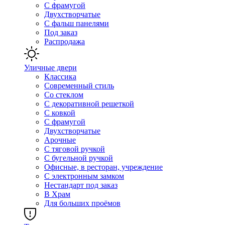
С фрамугой
Двухстворчатые
С фальш панелями
Под заказ
Распродажа
Уличные двери
Классика
Современный стиль
Со стеклом
С декоративной решеткой
С ковкой
С фрамугой
Двухстворчатые
Арочные
С тяговой ручкой
С бугельной ручкой
Офисные, в ресторан, учреждение
С электронным замком
Нестандарт под заказ
В Храм
Для больших проёмов