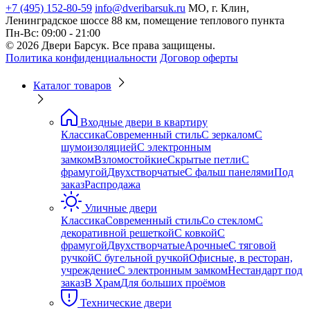
+7 (495) 152-80-59
info@dveribarsuk.ru
МО, г. Клин,
Ленинградское шоссе 88 км, помещение теплового пункта
Пн-Вс: 09:00 - 21:00
© 2026 Двери Барсук. Все права защищены.
Политика конфиденциальности
Договор оферты
Каталог товаров
Входные двери в квартиру
Классика
Современный стиль
С зеркалом
С
шумоизоляцией
С электронным
замком
Взломостойкие
Скрытые петли
С
фрамугой
Двухстворчатые
С фальш панелями
Под
заказ
Распродажа
Уличные двери
Классика
Современный стиль
Со стеклом
С
декоративной решеткой
С ковкой
С
фрамугой
Двухстворчатые
Арочные
С тяговой
ручкой
С бугельной ручкой
Офисные, в ресторан,
учреждение
С электронным замком
Нестандарт под
заказ
В Храм
Для больших проёмов
Технические двери