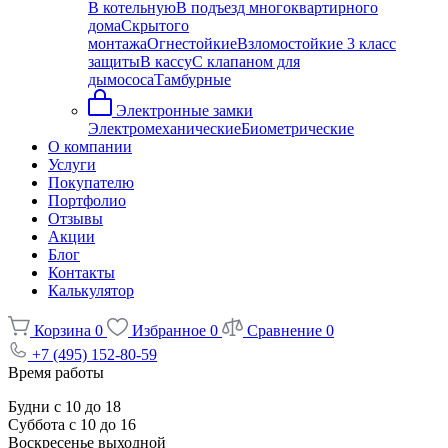
В котельную
В подъезд многоквартирного
дома
Скрытого
монтажа
Огнестойкие
Взломостойкие 3 класс
защиты
В кассу
С клапаном для
дымососа
Тамбурные
Электронные замки
Электромеханические
Биометрические
О компании
Услуги
Покупателю
Портфолио
Отзывы
Акции
Блог
Контакты
Калькулятор
Корзина
0
Избранное
0
Сравнение
0
+7 (495) 152-80-59
Время работы
Будни с 10 до 18
Суббота с 10 до 16
Воскресенье выходной