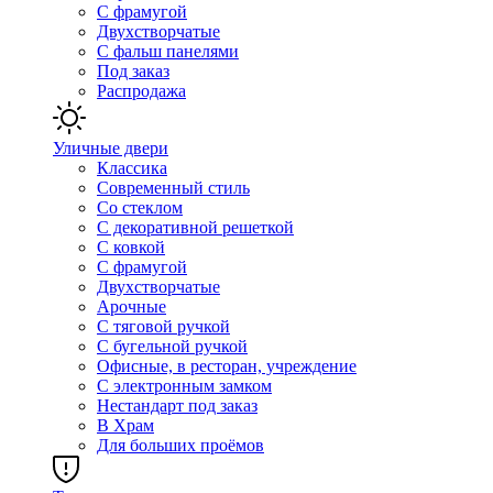
С фрамугой
Двухстворчатые
С фальш панелями
Под заказ
Распродажа
Уличные двери
Классика
Современный стиль
Со стеклом
С декоративной решеткой
С ковкой
С фрамугой
Двухстворчатые
Арочные
С тяговой ручкой
С бугельной ручкой
Офисные, в ресторан, учреждение
С электронным замком
Нестандарт под заказ
В Храм
Для больших проёмов