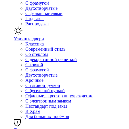
С фрамугой
Двухстворчатые
С фальш панелями
Под заказ
Распродажа
Уличные двери
Классика
Современный стиль
Со стеклом
С декоративной решеткой
С ковкой
С фрамугой
Двухстворчатые
Арочные
С тяговой ручкой
С бугельной ручкой
Офисные, в ресторан, учреждение
С электронным замком
Нестандарт под заказ
В Храм
Для больших проёмов