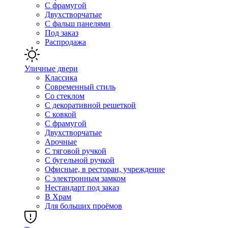
С фрамугой
Двухстворчатые
С фальш панелями
Под заказ
Распродажа
Уличные двери
Классика
Современный стиль
Со стеклом
С декоративной решеткой
С ковкой
С фрамугой
Двухстворчатые
Арочные
С тяговой ручкой
С бугельной ручкой
Офисные, в ресторан, учреждение
С электронным замком
Нестандарт под заказ
В Храм
Для больших проёмов