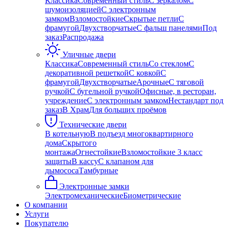
Классика
Современный стиль
С зеркалом
С
шумоизоляцией
С электронным
замком
Взломостойкие
Скрытые петли
С
фрамугой
Двухстворчатые
С фальш панелями
Под
заказ
Распродажа
Уличные двери
Классика
Современный стиль
Со стеклом
С
декоративной решеткой
С ковкой
С
фрамугой
Двухстворчатые
Арочные
С тяговой
ручкой
С бугельной ручкой
Офисные, в ресторан,
учреждение
С электронным замком
Нестандарт под
заказ
В Храм
Для больших проёмов
Технические двери
В котельную
В подъезд многоквартирного
дома
Скрытого
монтажа
Огнестойкие
Взломостойкие 3 класс
защиты
В кассу
С клапаном для
дымососа
Тамбурные
Электронные замки
Электромеханические
Биометрические
О компании
Услуги
Покупателю