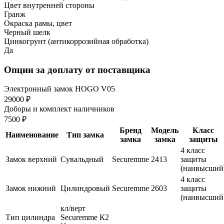
Цвет внутренней стороны
Гранж
Окраска рамы, цвет
Черный шелк
Цинкогрунт (антикоррозийная обработка)
Да
Опции за доплату от поставщика
Электронный замок HOGO V05
29000 ₽
Доборы и комплект наличников
7500 ₽
Бренд
Модель
Класс
Наименование
Тип замка
замка
замка
защиты
4 класс
Замок верхний
Сувальдный
Securemme
2413
защиты
(наивысший
4 класс
Замок нижний
Цилиндровый
Securemme
2603
защиты
(наивысший
кл/верт
Тип цилиндра
Securemme К2