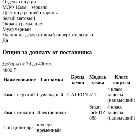
Отделка внутри
МДФ 16мм + зеркало
Цвет внутренней стороны
белый матовый
Окраска рамы, цвет
Муар черный
Наличник декоративный поверх стального
Да
Опции за доплату от поставщика
Доборы от 70 до 400мм
4800 ₽
Бренд
Модель
Класс
Наименование
Тип замка
замка
замка
защиты
4 класс
Замок верхний
Сувальдный
GALEON
817
защиты
(наивысший)
Smart
4 класс
Замок нижний
Электронный
-
lock DZ
защиты
888
(наивысший)
кл/верт
Тип цилиндра
временный