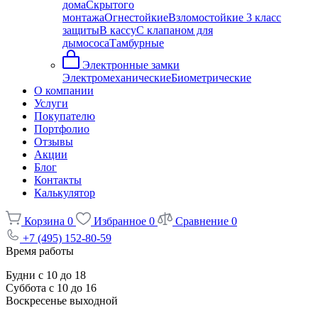
дома
Скрытого
монтажа
Огнестойкие
Взломостойкие 3 класс
защиты
В кассу
С клапаном для
дымососа
Тамбурные
Электронные замки
Электромеханические
Биометрические
О компании
Услуги
Покупателю
Портфолио
Отзывы
Акции
Блог
Контакты
Калькулятор
Корзина
0
Избранное
0
Сравнение
0
+7 (495) 152-80-59
Время работы
Будни с 10 до 18
Суббота с 10 до 16
Воскресенье выходной