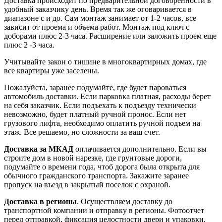
Доставка происходит по предварительной договоренности в
удобный заказчику день. Время так же оговаривается в
диапазоне с и до. Сам монтаж занимает от 1-2 часов, все
зависит от проема и объема работ. Монтаж под ключ с
доборами плюс 2-3 часа. Расширение или заложить проем еще
плюс 2 -3 часа.
Учитывайте закон о тишине в многоквартирных домах, где
все квартиры уже заселены.
Пожалуйста, заранее подумайте, где будет пароваться
автомобиль доставки. Если парковка платная, расходы берет
на себя заказчик. Если подъехать к подъезду технически
невозможно, будет платный ручной пронос. Если нет
грузового лифта, необходимо оплатить ручной подъем на
этаж. Все решаемо, но сложности за ваш счет.
Доставка за МКАД
оплачивается дополнительно. Если вы
строите дом в новой нарезке, где грунтовые дороги,
подумайте о времени года, чтоб дорога была открыта для
обычного гражданского транспорта. Закажите заранее
пропуск на въезд в закрытый поселок с охраной.
Доставка в регионы
. Осуществляем доставку до
транспортной компании и отправку в регионы. Фотоотчет
перед отправкой, фиксация целостности двери и упаковки.