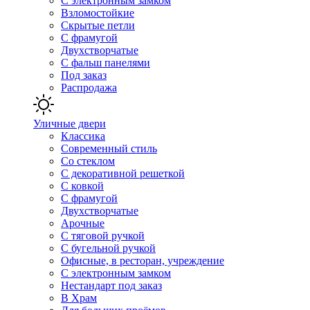
С электронным замком
Взломостойкие
Скрытые петли
С фрамугой
Двухстворчатые
С фальш панелями
Под заказ
Распродажа
Уличные двери
Классика
Современный стиль
Со стеклом
С декоративной решеткой
С ковкой
С фрамугой
Двухстворчатые
Арочные
С тяговой ручкой
С бугельной ручкой
Офисные, в ресторан, учреждение
С электронным замком
Нестандарт под заказ
В Храм