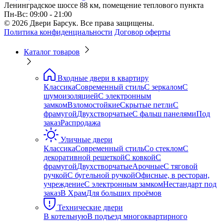
Ленинградское шоссе 88 км, помещение теплового пункта
Пн-Вс: 09:00 - 21:00
© 2026 Двери Барсук. Все права защищены.
Политика конфиденциальности
Договор оферты
Каталог товаров
Входные двери в квартиру
Классика
Современный стиль
С зеркалом
С
шумоизоляцией
С электронным
замком
Взломостойкие
Скрытые петли
С
фрамугой
Двухстворчатые
С фальш панелями
Под
заказ
Распродажа
Уличные двери
Классика
Современный стиль
Со стеклом
С
декоративной решеткой
С ковкой
С
фрамугой
Двухстворчатые
Арочные
С тяговой
ручкой
С бугельной ручкой
Офисные, в ресторан,
учреждение
С электронным замком
Нестандарт под
заказ
В Храм
Для больших проёмов
Технические двери
В котельную
В подъезд многоквартирного