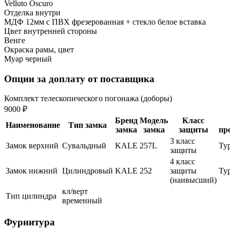
Velluto Oscuro
Отделка внутри
МДФ 12мм с ПВХ фрезерованная + стекло белое вставка
Цвет внутренней стороны
Венге
Окраска рамы, цвет
Муар черный
Опции за доплату от поставщика
Комплект телескопического погонажа (доборы)
9000 ₽
Бренд
Модель
Класс
Наименование
Тип замка
замка
замка
защиты
пр
3 класс
Замок верхний
Сувальдный
KALE
257L
Ту
защиты
4 класс
Замок нижний
Цилиндровый
KALE
252
защиты
Ту
(наивысший)
кл/верт
Тип цилиндра
временный
Фурнитура