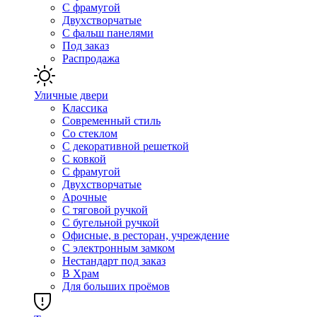
С фрамугой
Двухстворчатые
С фальш панелями
Под заказ
Распродажа
Уличные двери
Классика
Современный стиль
Со стеклом
С декоративной решеткой
С ковкой
С фрамугой
Двухстворчатые
Арочные
С тяговой ручкой
С бугельной ручкой
Офисные, в ресторан, учреждение
С электронным замком
Нестандарт под заказ
В Храм
Для больших проёмов