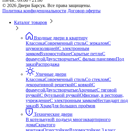
Пн-Вс: 09:00 - 21:00
© 2026 Двери Барсук. Все права защищены.
Политика конфиденциальности
Договор оферты
Каталог товаров
Входные двери в квартиру
Классика
Современный стиль
С зеркалом
С
шумоизоляцией
С электронным
замком
Взломостойкие
Скрытые петли
С
фрамугой
Двухстворчатые
С фальш панелями
Под
заказ
Распродажа
Уличные двери
Классика
Современный стиль
Со стеклом
С
декоративной решеткой
С ковкой
С
фрамугой
Двухстворчатые
Арочные
С тяговой
ручкой
С бугельной ручкой
Офисные, в ресторан,
учреждение
С электронным замком
Нестандарт под
заказ
В Храм
Для больших проёмов
Технические двери
В котельную
В подъезд многоквартирного
дома
Скрытого
монтажа
Огнестойкие
Взломостойкие 3 класс