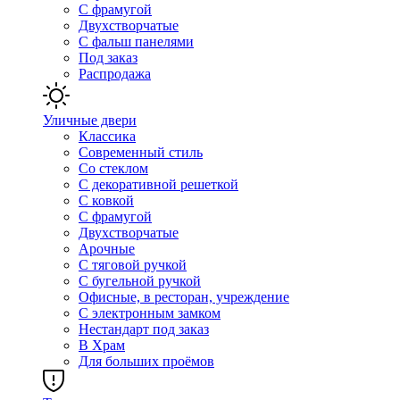
С фрамугой
Двухстворчатые
С фальш панелями
Под заказ
Распродажа
Уличные двери
Классика
Современный стиль
Со стеклом
С декоративной решеткой
С ковкой
С фрамугой
Двухстворчатые
Арочные
С тяговой ручкой
С бугельной ручкой
Офисные, в ресторан, учреждение
С электронным замком
Нестандарт под заказ
В Храм
Для больших проёмов