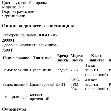
Цвет внутренней стороны
Мэджик Тин
Окраска рамы, цвет
Черный шелк
Опции за доплату от поставщика
Электронный замок HOGO V05
29000 ₽
Доборы и комплект наличников
7500 ₽
Бренд
Модель
Класс
Наименование
Тип замка
замка
замка
защиты
п
4 класс
Замок верхний
Сувальдный
Гардиан
2002
защиты
(наивысший)
3BK-
4 класс
Замок нижний
Цилиндровый
КРИТ
7PM-
защиты
004
(наивысший)
кл/верт
Тип цилиндра
временный
Фурнитура