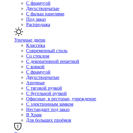
С фрамугой
Двухстворчатые
С фальш панелями
Под заказ
Распродажа
Уличные двери
Классика
Современный стиль
Со стеклом
С декоративной решеткой
С ковкой
С фрамугой
Двухстворчатые
Арочные
С тяговой ручкой
С бугельной ручкой
Офисные, в ресторан, учреждение
С электронным замком
Нестандарт под заказ
В Храм
Для больших проёмов