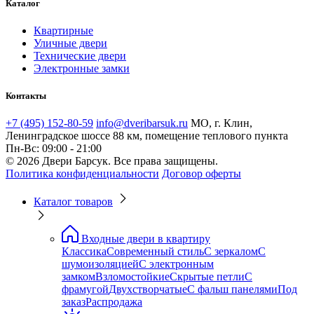
Каталог
Квартирные
Уличные двери
Технические двери
Электронные замки
Контакты
+7 (495) 152-80-59
info@dveribarsuk.ru
МО, г. Клин,
Ленинградское шоссе 88 км, помещение теплового пункта
Пн-Вс: 09:00 - 21:00
© 2026 Двери Барсук. Все права защищены.
Политика конфиденциальности
Договор оферты
Каталог товаров
Входные двери в квартиру
Классика
Современный стиль
С зеркалом
С
шумоизоляцией
С электронным
замком
Взломостойкие
Скрытые петли
С
фрамугой
Двухстворчатые
С фальш панелями
Под
заказ
Распродажа