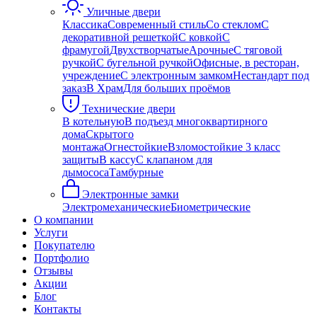
Уличные двери
Классика
Современный стиль
Со стеклом
С
декоративной решеткой
С ковкой
С
фрамугой
Двухстворчатые
Арочные
С тяговой
ручкой
С бугельной ручкой
Офисные, в ресторан,
учреждение
С электронным замком
Нестандарт под
заказ
В Храм
Для больших проёмов
Технические двери
В котельную
В подъезд многоквартирного
дома
Скрытого
монтажа
Огнестойкие
Взломостойкие 3 класс
защиты
В кассу
С клапаном для
дымососа
Тамбурные
Электронные замки
Электромеханические
Биометрические
О компании
Услуги
Покупателю
Портфолио
Отзывы
Акции
Блог
Контакты