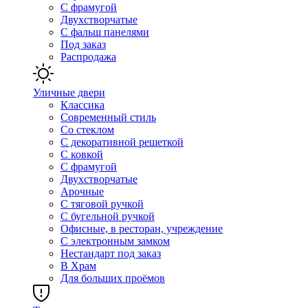
С фрамугой
Двухстворчатые
С фальш панелями
Под заказ
Распродажа
Уличные двери
Классика
Современный стиль
Со стеклом
С декоративной решеткой
С ковкой
С фрамугой
Двухстворчатые
Арочные
С тяговой ручкой
С бугельной ручкой
Офисные, в ресторан, учреждение
С электронным замком
Нестандарт под заказ
В Храм
Для больших проёмов