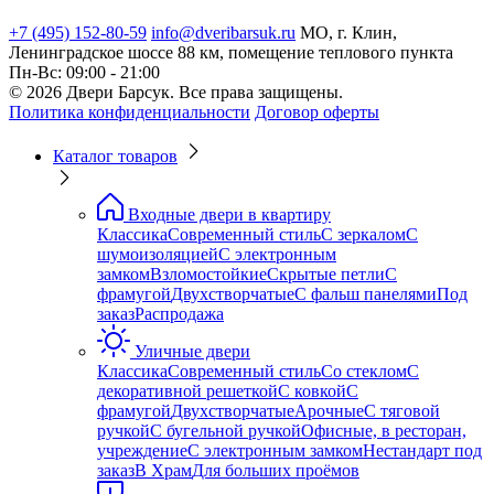
+7 (495) 152-80-59
info@dveribarsuk.ru
МО, г. Клин,
Ленинградское шоссе 88 км, помещение теплового пункта
Пн-Вс: 09:00 - 21:00
© 2026 Двери Барсук. Все права защищены.
Политика конфиденциальности
Договор оферты
Каталог товаров
Входные двери в квартиру
Классика
Современный стиль
С зеркалом
С
шумоизоляцией
С электронным
замком
Взломостойкие
Скрытые петли
С
фрамугой
Двухстворчатые
С фальш панелями
Под
заказ
Распродажа
Уличные двери
Классика
Современный стиль
Со стеклом
С
декоративной решеткой
С ковкой
С
фрамугой
Двухстворчатые
Арочные
С тяговой
ручкой
С бугельной ручкой
Офисные, в ресторан,
учреждение
С электронным замком
Нестандарт под
заказ
В Храм
Для больших проёмов