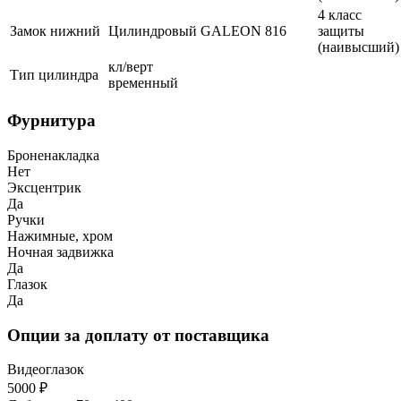
4 класс
Замок нижний
Цилиндровый
GALEON
816
защиты
(наивысший)
кл/верт
Тип цилиндра
временный
Фурнитура
Броненакладка
Нет
Эксцентрик
Да
Ручки
Нажимные, хром
Ночная задвижка
Да
Глазок
Да
Опции за доплату от поставщика
Видеоглазок
5000 ₽