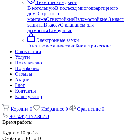
Технические двери
В котельную
В подъезд многоквартирного
дома
Скрытого
монтажа
Огнестойкие
Взломостойкие 3 класс
защиты
В кассу
С клапаном для
дымососа
Тамбурные
Электронные замки
Электромеханические
Биометрические
О компании
Услуги
Покупателю
Портфолио
Отзывы
Акции
Блог
Контакты
Калькулятор
Корзина
0
Избранное
0
Сравнение
0
+7 (495) 152-80-59
Время работы
Будни с 10 до 18
Суббота с 10 до 16