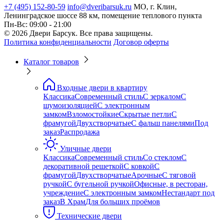
+7 (495) 152-80-59
info@dveribarsuk.ru
МО, г. Клин,
Ленинградское шоссе 88 км, помещение теплового пункта
Пн-Вс: 09:00 - 21:00
© 2026 Двери Барсук. Все права защищены.
Политика конфиденциальности
Договор оферты
Каталог товаров
Входные двери в квартиру
Классика
Современный стиль
С зеркалом
С
шумоизоляцией
С электронным
замком
Взломостойкие
Скрытые петли
С
фрамугой
Двухстворчатые
С фальш панелями
Под
заказ
Распродажа
Уличные двери
Классика
Современный стиль
Со стеклом
С
декоративной решеткой
С ковкой
С
фрамугой
Двухстворчатые
Арочные
С тяговой
ручкой
С бугельной ручкой
Офисные, в ресторан,
учреждение
С электронным замком
Нестандарт под
заказ
В Храм
Для больших проёмов
Технические двери