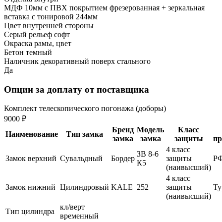
МДФ 10мм с ПВХ покрытием фрезерованная + зеркальная
вставка с тонировой 244мм
Цвет внутренней стороны
Серый рельеф софт
Окраска рамы, цвет
Бетон темный
Наличник декоративный поверх стального
Да
Опции за доплату от поставщика
Комплект телескопического погонажа (доборы)
9000 ₽
Бренд
Модель
Класс
Наименование
Тип замка
замка
замка
защиты
пр
4 класс
ЗВ 8-6
Замок верхний
Сувальдный
Бордер
защиты
Р
К5
(наивысший)
4 класс
Замок нижний
Цилиндровый
KALE
252
защиты
Ту
(наивысший)
кл/верт
Тип цилиндра
временный