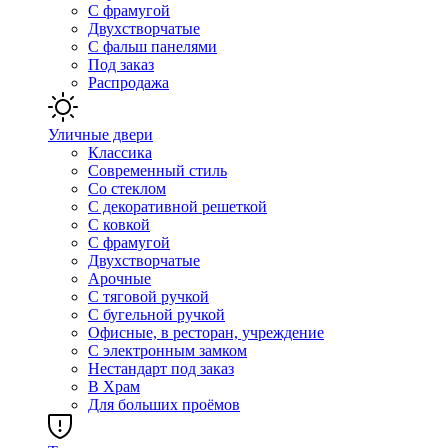
С фрамугой
Двухстворчатые
С фальш панелями
Под заказ
Распродажа
Уличные двери
Классика
Современный стиль
Со стеклом
С декоративной решеткой
С ковкой
С фрамугой
Двухстворчатые
Арочные
С тяговой ручкой
С бугельной ручкой
Офисные, в ресторан, учреждение
С электронным замком
Нестандарт под заказ
В Храм
Для больших проёмов