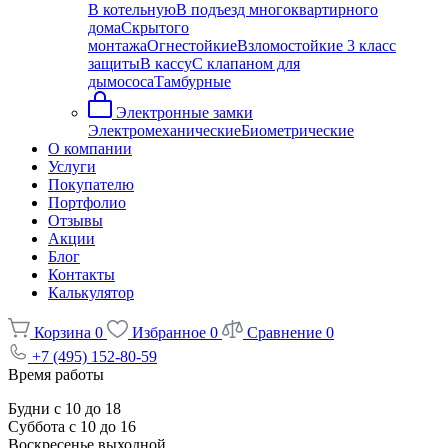
В котельную
В подъезд многоквартирного
дома
Скрытого
монтажа
Огнестойкие
Взломостойкие 3 класс
защиты
В кассу
С клапаном для
дымососа
Тамбурные
Электронные замки
Электромеханические
Биометрические
О компании
Услуги
Покупателю
Портфолио
Отзывы
Акции
Блог
Контакты
Калькулятор
Корзина
0
Избранное
0
Сравнение
0
+7 (495) 152-80-59
Время работы
Будни с 10 до 18
Суббота с 10 до 16
Воскресенье выходной