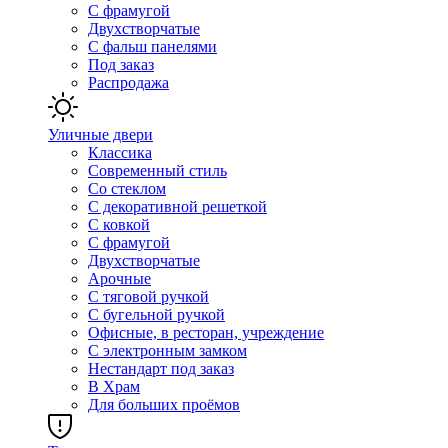
С фрамугой
Двухстворчатые
С фальш панелями
Под заказ
Распродажа
Уличные двери
Классика
Современный стиль
Со стеклом
С декоративной решеткой
С ковкой
С фрамугой
Двухстворчатые
Арочные
С тяговой ручкой
С бугельной ручкой
Офисные, в ресторан, учреждение
С электронным замком
Нестандарт под заказ
В Храм
Для больших проёмов