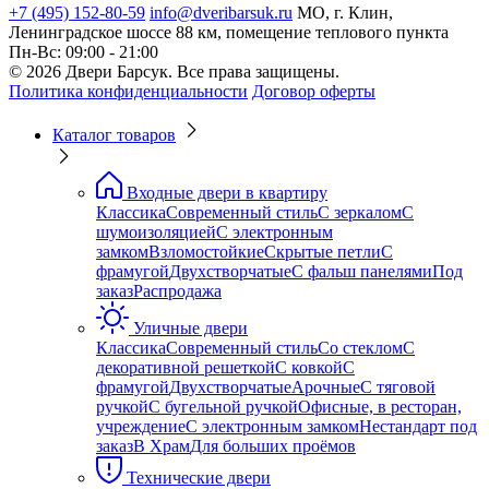
+7 (495) 152-80-59
info@dveribarsuk.ru
МО, г. Клин,
Ленинградское шоссе 88 км, помещение теплового пункта
Пн-Вс: 09:00 - 21:00
© 2026 Двери Барсук. Все права защищены.
Политика конфиденциальности
Договор оферты
Каталог товаров
Входные двери в квартиру
Классика
Современный стиль
С зеркалом
С
шумоизоляцией
С электронным
замком
Взломостойкие
Скрытые петли
С
фрамугой
Двухстворчатые
С фальш панелями
Под
заказ
Распродажа
Уличные двери
Классика
Современный стиль
Со стеклом
С
декоративной решеткой
С ковкой
С
фрамугой
Двухстворчатые
Арочные
С тяговой
ручкой
С бугельной ручкой
Офисные, в ресторан,
учреждение
С электронным замком
Нестандарт под
заказ
В Храм
Для больших проёмов
Технические двери