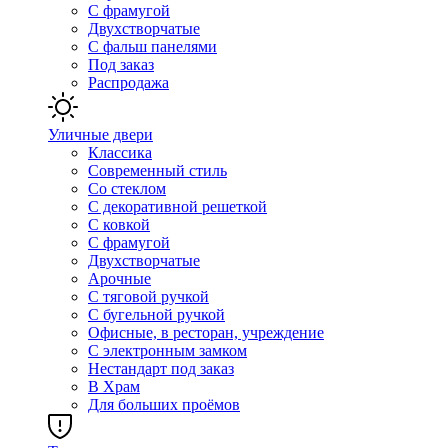
С фрамугой
Двухстворчатые
С фальш панелями
Под заказ
Распродажа
Уличные двери
Классика
Современный стиль
Со стеклом
С декоративной решеткой
С ковкой
С фрамугой
Двухстворчатые
Арочные
С тяговой ручкой
С бугельной ручкой
Офисные, в ресторан, учреждение
С электронным замком
Нестандарт под заказ
В Храм
Для больших проёмов