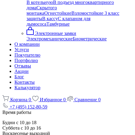
В котельную
В подъезд многоквартирного
дома
Скрытого
монтажа
Огнестойкие
Взломостойкие 3 класс
защиты
В кассу
С клапаном для
дымососа
Тамбурные
Электронные замки
Электромеханические
Биометрические
О компании
Услуги
Покупателю
Портфолио
Отзывы
Акции
Блог
Контакты
Калькулятор
Корзина
0
Избранное
0
Сравнение
0
+7 (495) 152-80-59
Время работы
Будни с 10 до 18
Суббота с 10 до 16
Воскресенье выходной