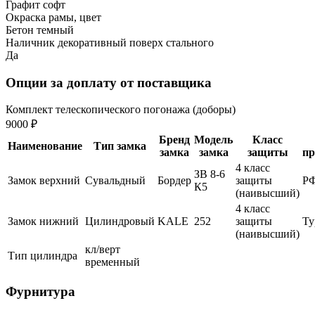
Графит софт
Окраска рамы, цвет
Бетон темный
Наличник декоративный поверх стального
Да
Опции за доплату от поставщика
Комплект телескопического погонажа (доборы)
9000 ₽
Бренд
Модель
Класс
Наименование
Тип замка
замка
замка
защиты
пр
4 класс
ЗВ 8-6
Замок верхний
Сувальдный
Бордер
защиты
Р
К5
(наивысший)
4 класс
Замок нижний
Цилиндровый
KALE
252
защиты
Ту
(наивысший)
кл/верт
Тип цилиндра
временный
Фурнитура