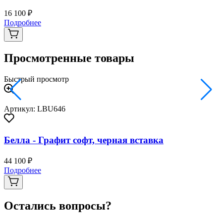
16 100 ₽
2
Подробнее
Просмотренные товары
Быстрый просмотр
Артикул: LBU646
Белла - Графит софт, черная вставка
44 100 ₽
Подробнее
Остались вопросы?