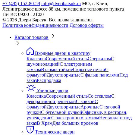
+7 (495) 152-80-59
info@dveribarsuk.ru
МО, г. Клин,
Ленинградское шоссе 88 км, помещение теплового пункта
Пн-Вс: 09:00 - 21:00
© 2026 Двери Барсук. Все права защищены.
Политика конфиденциальности
Договор оферты
Каталог товаров
Входные двери в квартиру
Классика
Современный стиль
С зеркалом
С
шумоизоляцией
С электронным
замком
Взломостойкие
Скрытые петли
С
фрамугой
Двухстворчатые
С фальш панелями
Под
заказ
Распродажа
Уличные двери
Классика
Современный стиль
Со стеклом
С
декоративной решеткой
С ковкой
С
фрамугой
Двухстворчатые
Арочные
С тяговой
ручкой
С бугельной ручкой
Офисные, в ресторан,
учреждение
С электронным замком
Нестандарт под
заказ
В Храм
Для больших проёмов
Технические двери