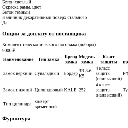
Бетон светлый
Окраска рамы, цвет
Бетон темный
Наличник декоративный поверх стального
Да
Опции за доплату от поставщика
Комплект телескопического погонажа (доборы)
9000 ₽
Бренд
Модель
Класс
Наименование
Тип замка
замка
замка
защиты
пр
4 класс
ЗВ 8-6
Замок верхний
Сувальдный
Бордер
защиты
Р
К5
(наивысший)
4 класс
Замок нижний
Цилиндровый
KALE
252
защиты
Ту
(наивысший)
кл/верт
Тип цилиндра
временный
Фурнитура