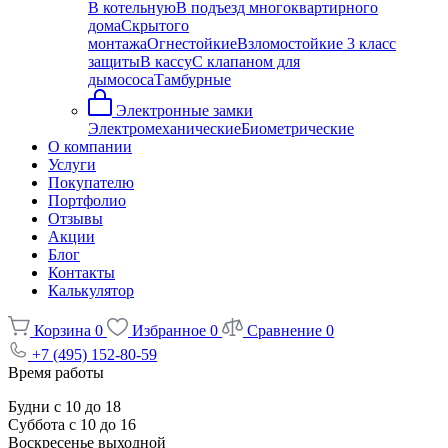
В котельную
В подъезд многоквартирного
дома
Скрытого
монтажа
Огнестойкие
Взломостойкие 3 класс
защиты
В кассу
С клапаном для
дымососа
Тамбурные
Электронные замки
Электромеханические
Биометрические
О компании
Услуги
Покупателю
Портфолио
Отзывы
Акции
Блог
Контакты
Калькулятор
Корзина
0
Избранное
0
Сравнение
0
+7 (495) 152-80-59
Время работы
Будни с 10 до 18
Суббота с 10 до 16
Воскресенье выходной