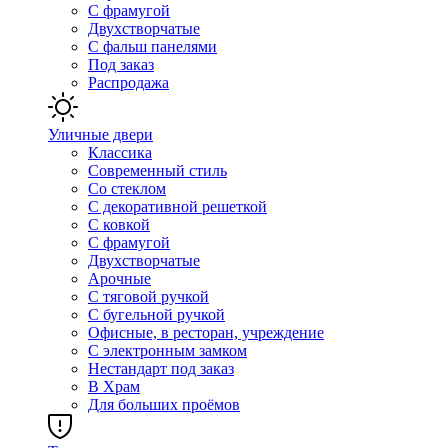
С фрамугой
Двухстворчатые
С фальш панелями
Под заказ
Распродажа
Уличные двери
Классика
Современный стиль
Со стеклом
С декоративной решеткой
С ковкой
С фрамугой
Двухстворчатые
Арочные
С тяговой ручкой
С бугельной ручкой
Офисные, в ресторан, учреждение
С электронным замком
Нестандарт под заказ
В Храм
Для больших проёмов