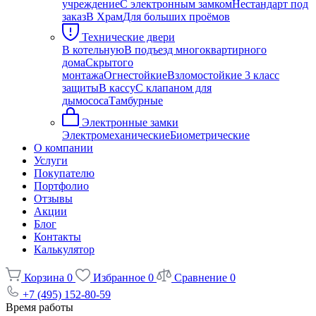
учреждение
С электронным замком
Нестандарт под
заказ
В Храм
Для больших проёмов
Технические двери
В котельную
В подъезд многоквартирного
дома
Скрытого
монтажа
Огнестойкие
Взломостойкие 3 класс
защиты
В кассу
С клапаном для
дымососа
Тамбурные
Электронные замки
Электромеханические
Биометрические
О компании
Услуги
Покупателю
Портфолио
Отзывы
Акции
Блог
Контакты
Калькулятор
Корзина
0
Избранное
0
Сравнение
0
+7 (495) 152-80-59
Время работы