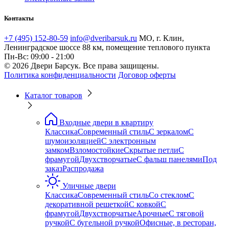
Контакты
+7 (495) 152-80-59
info@dveribarsuk.ru
МО, г. Клин,
Ленинградское шоссе 88 км, помещение теплового пункта
Пн-Вс: 09:00 - 21:00
© 2026 Двери Барсук. Все права защищены.
Политика конфиденциальности
Договор оферты
Каталог товаров
Входные двери в квартиру
Классика
Современный стиль
С зеркалом
С
шумоизоляцией
С электронным
замком
Взломостойкие
Скрытые петли
С
фрамугой
Двухстворчатые
С фальш панелями
Под
заказ
Распродажа
Уличные двери
Классика
Современный стиль
Со стеклом
С
декоративной решеткой
С ковкой
С
фрамугой
Двухстворчатые
Арочные
С тяговой
ручкой
С бугельной ручкой
Офисные, в ресторан,