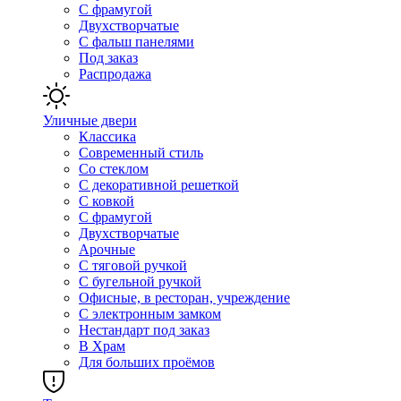
С фрамугой
Двухстворчатые
С фальш панелями
Под заказ
Распродажа
Уличные двери
Классика
Современный стиль
Со стеклом
С декоративной решеткой
С ковкой
С фрамугой
Двухстворчатые
Арочные
С тяговой ручкой
С бугельной ручкой
Офисные, в ресторан, учреждение
С электронным замком
Нестандарт под заказ
В Храм
Для больших проёмов