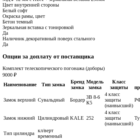
Цвет внутренней стороны
Белый софт
Окраска рамы, цвет
Бетон темный
Зеркальная вставка с тонировкой
Да
Наличник декоративный поверх стального
Да
Опции за доплату от поставщика
Комплект телескопического погонажа (доборы)
9000 ₽
Бренд
Модель
Класс
Наименование
Тип замка
замка
замка
защиты
пр
4 класс
ЗВ 8-6
Замок верхний
Сувальдный
Бордер
защиты
Р
К5
(наивысший)
4 класс
Замок нижний
Цилиндровый
KALE
252
защиты
Ту
(наивысший)
кл/верт
Тип цилиндра
временный