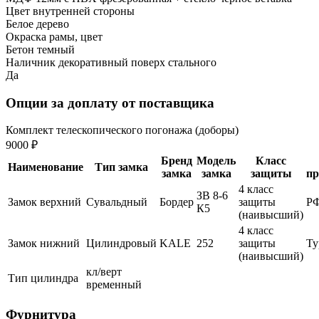
Цвет внутренней стороны
Белое дерево
Окраска рамы, цвет
Бетон темный
Наличник декоративный поверх стального
Да
Опции за доплату от поставщика
Комплект телескопического погонажа (доборы)
9000 ₽
Бренд
Модель
Класс
Наименование
Тип замка
замка
замка
защиты
пр
4 класс
ЗВ 8-6
Замок верхний
Сувальдный
Бордер
защиты
Р
К5
(наивысший)
4 класс
Замок нижний
Цилиндровый
KALE
252
защиты
Ту
(наивысший)
кл/верт
Тип цилиндра
временный
Фурнитура