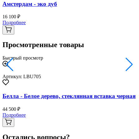
Амстердам - эко дуб
16 100 ₽
2
Подробнее
Просмотренные товары
Быстрый просмотр
Артикул: LBU705
Белла - Белое дерево, стеклянная вставка черная
44 500 ₽
Подробнее
Остались вопросы?