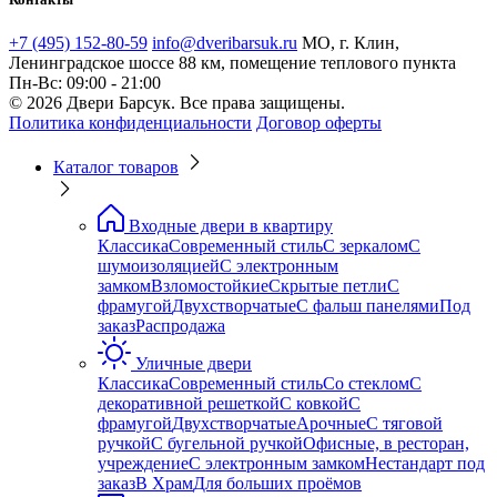
+7 (495) 152-80-59
info@dveribarsuk.ru
МО, г. Клин,
Ленинградское шоссе 88 км, помещение теплового пункта
Пн-Вс: 09:00 - 21:00
© 2026 Двери Барсук. Все права защищены.
Политика конфиденциальности
Договор оферты
Каталог товаров
Входные двери в квартиру
Классика
Современный стиль
С зеркалом
С
шумоизоляцией
С электронным
замком
Взломостойкие
Скрытые петли
С
фрамугой
Двухстворчатые
С фальш панелями
Под
заказ
Распродажа
Уличные двери
Классика
Современный стиль
Со стеклом
С
декоративной решеткой
С ковкой
С
фрамугой
Двухстворчатые
Арочные
С тяговой
ручкой
С бугельной ручкой
Офисные, в ресторан,
учреждение
С электронным замком
Нестандарт под
заказ
В Храм
Для больших проёмов