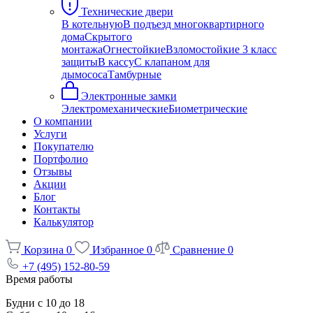
Технические двери
В котельную
В подъезд многоквартирного
дома
Скрытого
монтажа
Огнестойкие
Взломостойкие 3 класс
защиты
В кассу
С клапаном для
дымососа
Тамбурные
Электронные замки
Электромеханические
Биометрические
О компании
Услуги
Покупателю
Портфолио
Отзывы
Акции
Блог
Контакты
Калькулятор
Корзина
0
Избранное
0
Сравнение
0
+7 (495) 152-80-59
Время работы
Будни с 10 до 18