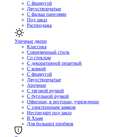
С фрамугой
Двухстворчатые
С фальш панелями
Под заказ
Распродажа
Уличные двери
Классика
Современный стиль
Со стеклом
С декоративной решеткой
С ковкой
С фрамугой
Двухстворчатые
Арочные
С тяговой ручкой
С бугельной ручкой
Офисные, в ресторан, учреждение
С электронным замком
Нестандарт под заказ
В Храм
Для больших проёмов