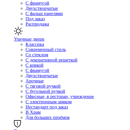
С фрамугой
Двухстворчатые
С фальш панелями
Под заказ
Распродажа
Уличные двери
Классика
Современный стиль
Со стеклом
С декоративной решеткой
С ковкой
С фрамугой
Двухстворчатые
Арочные
С тяговой ручкой
С бугельной ручкой
Офисные, в ресторан, учреждение
С электронным замком
Нестандарт под заказ
В Храм
Для больших проёмов