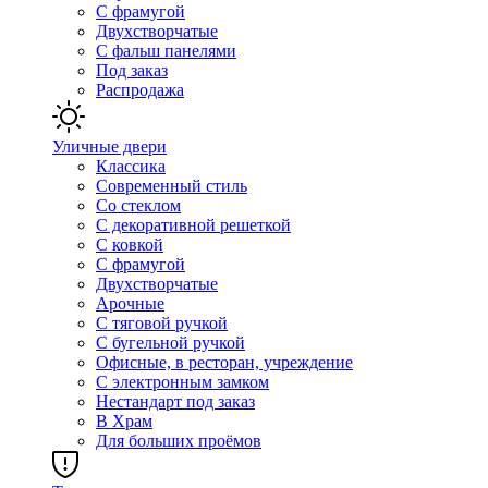
С фрамугой
Двухстворчатые
С фальш панелями
Под заказ
Распродажа
Уличные двери
Классика
Современный стиль
Со стеклом
С декоративной решеткой
С ковкой
С фрамугой
Двухстворчатые
Арочные
С тяговой ручкой
С бугельной ручкой
Офисные, в ресторан, учреждение
С электронным замком
Нестандарт под заказ
В Храм
Для больших проёмов