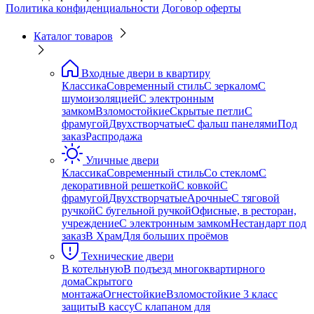
Политика конфиденциальности
Договор оферты
Каталог товаров
Входные двери в квартиру
Классика
Современный стиль
С зеркалом
С
шумоизоляцией
С электронным
замком
Взломостойкие
Скрытые петли
С
фрамугой
Двухстворчатые
С фальш панелями
Под
заказ
Распродажа
Уличные двери
Классика
Современный стиль
Со стеклом
С
декоративной решеткой
С ковкой
С
фрамугой
Двухстворчатые
Арочные
С тяговой
ручкой
С бугельной ручкой
Офисные, в ресторан,
учреждение
С электронным замком
Нестандарт под
заказ
В Храм
Для больших проёмов
Технические двери
В котельную
В подъезд многоквартирного
дома
Скрытого
монтажа
Огнестойкие
Взломостойкие 3 класс
защиты
В кассу
С клапаном для