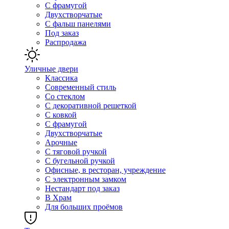
С фрамугой
Двухстворчатые
С фальш панелями
Под заказ
Распродажа
Уличные двери
Классика
Современный стиль
Со стеклом
С декоративной решеткой
С ковкой
С фрамугой
Двухстворчатые
Арочные
С тяговой ручкой
С бугельной ручкой
Офисные, в ресторан, учреждение
С электронным замком
Нестандарт под заказ
В Храм
Для больших проёмов