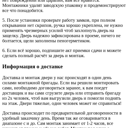
нет повреждений или царапин, вам все нравится.
Монтажники удалят заводскую упаковку и продемонстрируют
все что понадобится.
5. После установки проверьте работу замков, при полном
открывании нет скрипов, ручка хорошо укреплена, не нужно
применять чрезмерных усилий чтоб захлопнуть дверь на
защелку. Дверь надежно зафиксирована в проеме, ничего не
болтается, щели заполнены пеногерметиком.
6. Если всё хорошо, подпишите акт приемки сдачи и можете
сделать полный расчёт за дверь и монтаж.
Информация о доставке
Доставка и монтаж двери у нас происходят в один день
силами монтажной бригады. Если вы решили монтировать
сами, необходимо договориться заранее, к вам поедет
доставщик и вы сами сгрузите дверь или отправить бригаду
из 2х человек, чтоб вам выгрузили дверь и помогли поднять
на этаж. Двери тяжелые, один человек может не справиться!
Доставка происходит по предварительной договоренности в
удобный заказчику день. Время так же оговаривается в
диапазоне с и до. Сам монтаж занимает от 1-2 часов, все