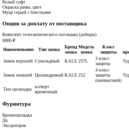
Белый софт
Окраска рамы, цвет
Муар серый с блестками
Опции за доплату от поставщика
Комплект телескопического погонажа (доборы)
9000 ₽
Бренд
Модель
Класс
Наименование
Тип замка
замка
замка
защиты
пр
3 класс
Замок верхний
Сувальдный
KALE
257L
Ту
защиты
4 класс
Замок нижний
Цилиндровый
KALE
252
защиты
Ту
(наивысший)
кл/верт
Тип цилиндра
временный
Фурнитура
Броненакладка
Да
Эксцентрик