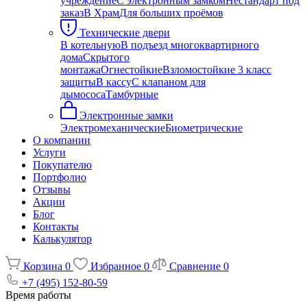
учреждение
С электронным замком
Нестандарт под
заказ
В Храм
Для больших проёмов
Технические двери
В котельную
В подъезд многоквартирного
дома
Скрытого
монтажа
Огнестойкие
Взломостойкие 3 класс
защиты
В кассу
С клапаном для
дымососа
Тамбурные
Электронные замки
Электромеханические
Биометрические
О компании
Услуги
Покупателю
Портфолио
Отзывы
Акции
Блог
Контакты
Калькулятор
Корзина
0
Избранное
0
Сравнение
0
+7 (495) 152-80-59
Время работы