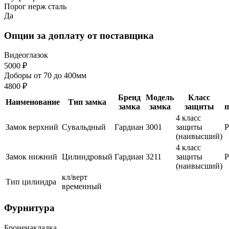
Порог нерж сталь
Да
Опции за доплату от поставщика
Видеоглазок
5000 ₽
Доборы от 70 до 400мм
4800 ₽
Бренд
Модель
Класс
Наименование
Тип замка
замка
замка
защиты
п
4 класс
Замок верхний
Сувальдный
Гардиан
3001
защиты
(наивысший)
4 класс
Замок нижний
Цилиндровый
Гардиан
3211
защиты
(наивысший)
кл/верт
Тип цилиндра
временный
Фурнитура
Броненакладка