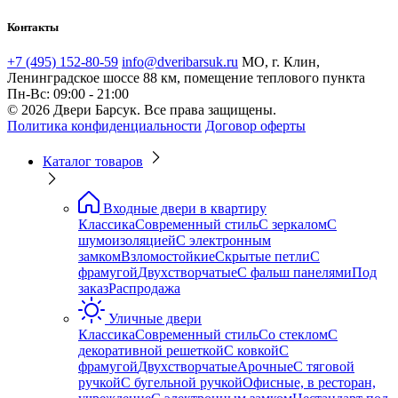
Контакты
+7 (495) 152-80-59
info@dveribarsuk.ru
МО, г. Клин,
Ленинградское шоссе 88 км, помещение теплового пункта
Пн-Вс: 09:00 - 21:00
© 2026 Двери Барсук. Все права защищены.
Политика конфиденциальности
Договор оферты
Каталог товаров
Входные двери в квартиру
Классика
Современный стиль
С зеркалом
С
шумоизоляцией
С электронным
замком
Взломостойкие
Скрытые петли
С
фрамугой
Двухстворчатые
С фальш панелями
Под
заказ
Распродажа
Уличные двери
Классика
Современный стиль
Со стеклом
С
декоративной решеткой
С ковкой
С
фрамугой
Двухстворчатые
Арочные
С тяговой
ручкой
С бугельной ручкой
Офисные, в ресторан,