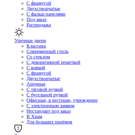
С фрамугой
Двухстворчатые
С фальш панелями
Под заказ
Распродажа
Уличные двери
Классика
Современный стиль
Со стеклом
С декоративной решеткой
С ковкой
С фрамугой
Двухстворчатые
Арочные
С тяговой ручкой
С бугельной ручкой
Офисные, в ресторан, учреждение
С электронным замком
Нестандарт под заказ
В Храм
Для больших проёмов