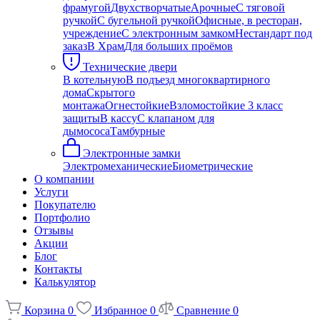
фрамугой
Двухстворчатые
Арочные
С тяговой
ручкой
С бугельной ручкой
Офисные, в ресторан,
учреждение
С электронным замком
Нестандарт под
заказ
В Храм
Для больших проёмов
Технические двери
В котельную
В подъезд многоквартирного
дома
Скрытого
монтажа
Огнестойкие
Взломостойкие 3 класс
защиты
В кассу
С клапаном для
дымососа
Тамбурные
Электронные замки
Электромеханические
Биометрические
О компании
Услуги
Покупателю
Портфолио
Отзывы
Акции
Блог
Контакты
Калькулятор
Корзина
0
Избранное
0
Сравнение
0