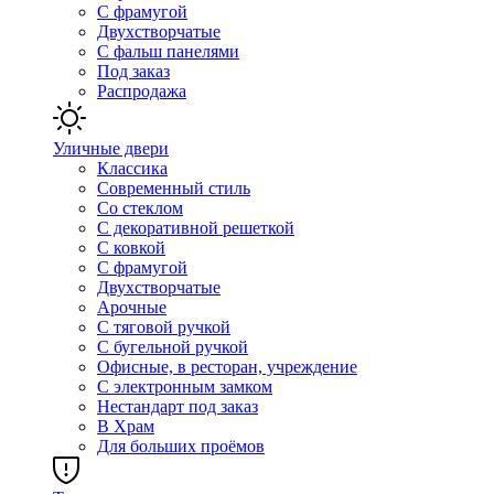
С фрамугой
Двухстворчатые
С фальш панелями
Под заказ
Распродажа
Уличные двери
Классика
Современный стиль
Со стеклом
С декоративной решеткой
С ковкой
С фрамугой
Двухстворчатые
Арочные
С тяговой ручкой
С бугельной ручкой
Офисные, в ресторан, учреждение
С электронным замком
Нестандарт под заказ
В Храм
Для больших проёмов