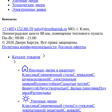
Уличные двери
Технические двери
Электронные замки
Контакты
+7 (495) 152-80-59
info@dveribarsuk.ru
МО, г. Клин,
Ленинградское шоссе 88 км, помещение теплового пункта
Пн-Вс: 09:00 - 21:00
© 2026 Двери Барсук. Все права защищены.
Политика конфиденциальности
Договор оферты
Каталог товаров
Входные двери в квартиру
Классика
Современный стиль
С зеркалом
С
шумоизоляцией
С электронным
замком
Взломостойкие
Скрытые петли
С
фрамугой
Двухстворчатые
С фальш панелями
Под
заказ
Распродажа
Уличные двери
Классика
Современный стиль
Со стеклом
С
декоративной решеткой
С ковкой
С