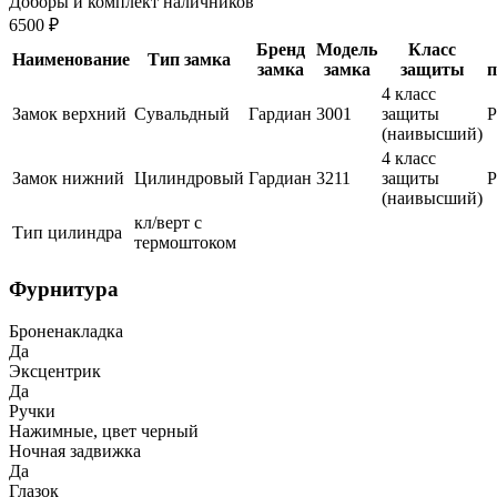
Доборы и комплект наличников
6500 ₽
Бренд
Модель
Класс
Наименование
Тип замка
замка
замка
защиты
п
4 класс
Замок верхний
Сувальдный
Гардиан
3001
защиты
(наивысший)
4 класс
Замок нижний
Цилиндровый
Гардиан
3211
защиты
(наивысший)
кл/верт с
Тип цилиндра
термоштоком
Фурнитура
Броненакладка
Да
Эксцентрик
Да
Ручки
Нажимные, цвет черный
Ночная задвижка
Да
Глазок