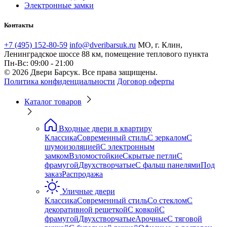
Электронные замки
Контакты
+7 (495) 152-80-59
info@dveribarsuk.ru
МО, г. Клин,
Ленинградское шоссе 88 км, помещение теплового пункта
Пн-Вс: 09:00 - 21:00
© 2026 Двери Барсук. Все права защищены.
Политика конфиденциальности
Договор оферты
Каталог товаров
Входные двери в квартиру
Классика
Современный стиль
С зеркалом
С
шумоизоляцией
С электронным
замком
Взломостойкие
Скрытые петли
С
фрамугой
Двухстворчатые
С фальш панелями
Под
заказ
Распродажа
Уличные двери
Классика
Современный стиль
Со стеклом
С
декоративной решеткой
С ковкой
С
фрамугой
Двухстворчатые
Арочные
С тяговой