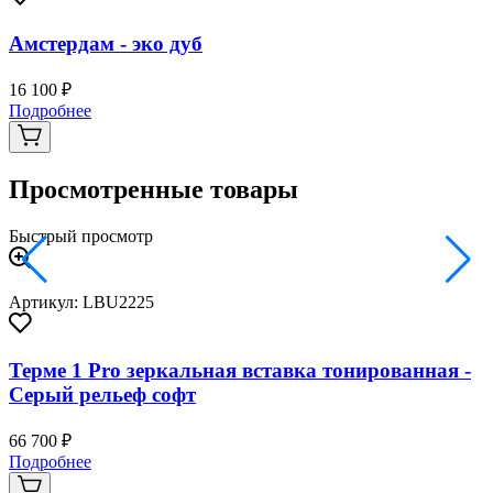
Амстердам - эко дуб
16 100 ₽
3
Подробнее
Просмотренные товары
Быстрый просмотр
Артикул: LBU2225
Терме 1 Pro зеркальная вставка тонированная -
Серый рельеф софт
66 700 ₽
Подробнее