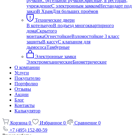
ручкой
С бугельной ручкой
Офисные, в ресторан,
учреждение
С электронным замком
Нестандарт под
заказ
В Храм
Для больших проёмов
Технические двери
В котельную
В подъезд многоквартирного
дома
Скрытого
монтажа
Огнестойкие
Взломостойкие 3 класс
защиты
В кассу
С клапаном для
дымососа
Тамбурные
Электронные замки
Электромеханические
Биометрические
О компании
Услуги
Покупателю
Портфолио
Отзывы
Акции
Блог
Контакты
Калькулятор
Корзина
0
Избранное
0
Сравнение
0
+7 (495) 152-80-59