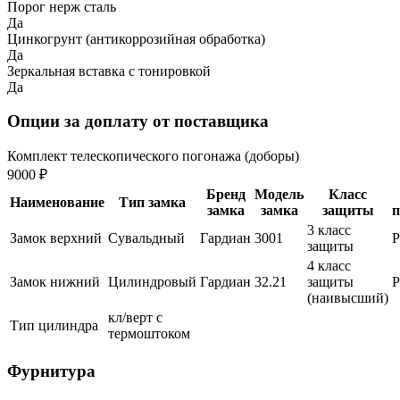
Порог нерж сталь
Да
Цинкогрунт (антикоррозийная обработка)
Да
Зеркальная вставка с тонировкой
Да
Опции за доплату от поставщика
Комплект телескопического погонажа (доборы)
9000 ₽
Бренд
Модель
Класс
Наименование
Тип замка
замка
замка
защиты
п
3 класс
Замок верхний
Сувальдный
Гардиан
3001
защиты
4 класс
Замок нижний
Цилиндровый
Гардиан
32.21
защиты
(наивысший)
кл/верт с
Тип цилиндра
термоштоком
Фурнитура