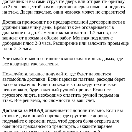
доставщик и вы сами сгрузите дверь или отправить бригаду
из 2х человек, чтоб вам выгрузили дверь и помогли поднять
на этаж. Двери тяжелые, один человек может не справиться!
Доставка происходит по предварительной договоренности в
удобный заказчику день. Время так же оговаривается в
диапазоне с и до. Сам монтаж занимает от 1-2 часов, все
зависит от проема и объема работ. Монтаж под ключ с
доборами плюс 2-3 часа. Расширение или заложить проем еще
плюс 2 -3 часа.
Учитывайте закон о тишине в многоквартирных домах, где
все квартиры уже заселены.
Пожалуйста, заранее подумайте, где будет пароваться
автомобиль доставки. Если парковка платная, расходы берет
на себя заказчик. Если подъехать к подъезду технически
невозможно, будет платный ручной пронос. Если нет
грузового лифта, необходимо оплатить ручной подъем на
этаж. Все решаемо, но сложности за ваш счет.
Доставка за МКАД
оплачивается дополнительно. Если вы
строите дом в новой нарезке, где грунтовые дороги,
подумайте о времени года, чтоб дорога была открыта для
обычного гражданского транспорта. Закажите заранее
пропуск на въезд в закрытый поселок с охраной.