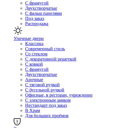
С фрамугой
Двухстворчатые
С фальш панелями
Под заказ
Распродажа
Уличные двери
Классика
Современный стиль
Со стеклом
С декоративной решеткой
С ковкой
С фрамугой
Двухстворчатые
Арочные
С тяговой ручкой
С бугельной ручкой
Офисные, в ресторан, учреждение
С электронным замком
Нестандарт под заказ
В Храм
Для больших проёмов