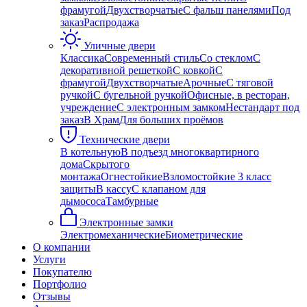
фрамугой
Двухстворчатые
С фальш панелями
Под
заказ
Распродажа
Уличные двери
Классика
Современный стиль
Со стеклом
С
декоративной решеткой
С ковкой
С
фрамугой
Двухстворчатые
Арочные
С тяговой
ручкой
С бугельной ручкой
Офисные, в ресторан,
учреждение
С электронным замком
Нестандарт под
заказ
В Храм
Для больших проёмов
Технические двери
В котельную
В подъезд многоквартирного
дома
Скрытого
монтажа
Огнестойкие
Взломостойкие 3 класс
защиты
В кассу
С клапаном для
дымососа
Тамбурные
Электронные замки
Электромеханические
Биометрические
О компании
Услуги
Покупателю
Портфолио
Отзывы