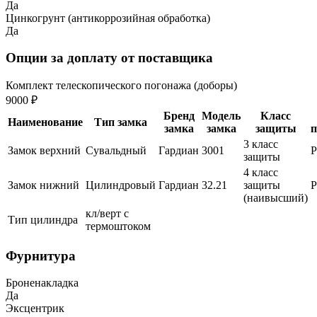
Да
Цинкогрунт (антикоррозийная обработка)
Да
Опции за доплату от поставщика
Комплект телескопического погонажа (доборы)
9000 ₽
Бренд
Модель
Класс
Наименование
Тип замка
замка
замка
защиты
п
3 класс
Замок верхний
Сувальдный
Гардиан
3001
защиты
4 класс
Замок нижний
Цилиндровый
Гардиан
32.21
защиты
(наивысший)
кл/верт с
Тип цилиндра
термоштоком
Фурнитура
Броненакладка
Да
Эксцентрик