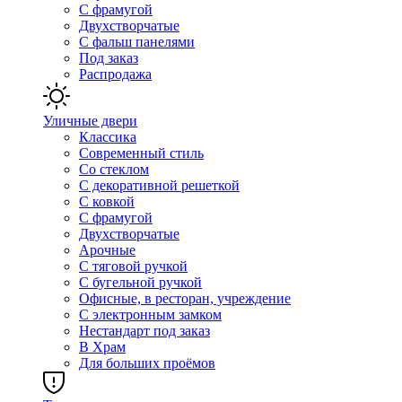
С фрамугой
Двухстворчатые
С фальш панелями
Под заказ
Распродажа
Уличные двери
Классика
Современный стиль
Со стеклом
С декоративной решеткой
С ковкой
С фрамугой
Двухстворчатые
Арочные
С тяговой ручкой
С бугельной ручкой
Офисные, в ресторан, учреждение
С электронным замком
Нестандарт под заказ
В Храм
Для больших проёмов