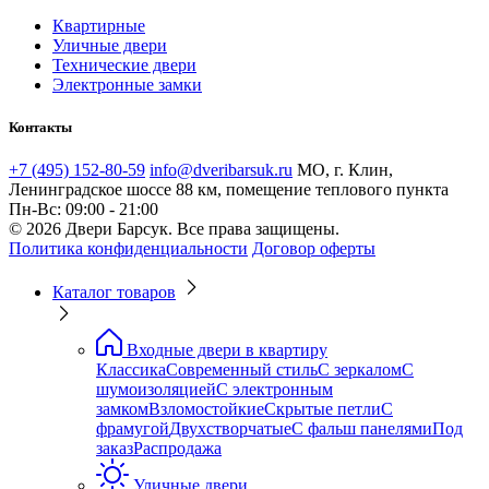
Квартирные
Уличные двери
Технические двери
Электронные замки
Контакты
+7 (495) 152-80-59
info@dveribarsuk.ru
МО, г. Клин,
Ленинградское шоссе 88 км, помещение теплового пункта
Пн-Вс: 09:00 - 21:00
© 2026 Двери Барсук. Все права защищены.
Политика конфиденциальности
Договор оферты
Каталог товаров
Входные двери в квартиру
Классика
Современный стиль
С зеркалом
С
шумоизоляцией
С электронным
замком
Взломостойкие
Скрытые петли
С
фрамугой
Двухстворчатые
С фальш панелями
Под
заказ
Распродажа
Уличные двери