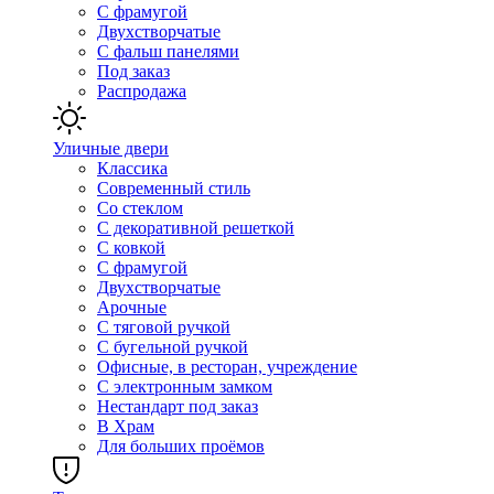
С фрамугой
Двухстворчатые
С фальш панелями
Под заказ
Распродажа
Уличные двери
Классика
Современный стиль
Со стеклом
С декоративной решеткой
С ковкой
С фрамугой
Двухстворчатые
Арочные
С тяговой ручкой
С бугельной ручкой
Офисные, в ресторан, учреждение
С электронным замком
Нестандарт под заказ
В Храм
Для больших проёмов