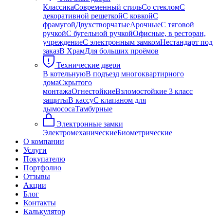
Классика
Современный стиль
Со стеклом
С
декоративной решеткой
С ковкой
С
фрамугой
Двухстворчатые
Арочные
С тяговой
ручкой
С бугельной ручкой
Офисные, в ресторан,
учреждение
С электронным замком
Нестандарт под
заказ
В Храм
Для больших проёмов
Технические двери
В котельную
В подъезд многоквартирного
дома
Скрытого
монтажа
Огнестойкие
Взломостойкие 3 класс
защиты
В кассу
С клапаном для
дымососа
Тамбурные
Электронные замки
Электромеханические
Биометрические
О компании
Услуги
Покупателю
Портфолио
Отзывы
Акции
Блог
Контакты
Калькулятор