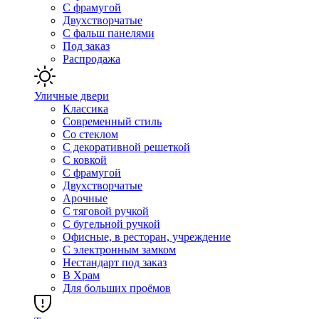
С фрамугой
Двухстворчатые
С фальш панелями
Под заказ
Распродажа
Уличные двери
Классика
Современный стиль
Со стеклом
С декоративной решеткой
С ковкой
С фрамугой
Двухстворчатые
Арочные
С тяговой ручкой
С бугельной ручкой
Офисные, в ресторан, учреждение
С электронным замком
Нестандарт под заказ
В Храм
Для больших проёмов