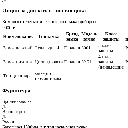
Опции за доплату от поставщика
Комплект телескопического погонажа (доборы)
9000 ₽
Бренд
Модель
Класс
Наименование
Тип замка
замка
замка
защиты
п
3 класс
Замок верхний
Сувальдный
Гардиан
3001
защиты
4 класс
Замок нижний
Цилиндровый
Гардиан
32.21
защиты
(наивысший)
кл/верт с
Тип цилиндра
термоштоком
Фурнитура
Броненакладка
Да
Эксцентрик
Да
Ручки
Бугельная 1500мм, внутри нажимная ручка