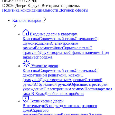
Пн-Вс: 09:00 - 21:00
© 2026 Двери Барсук. Все права защищены.
Политика конфиденциальности
Договор оферты
Каталог товаров
Входные двери в квартиру
Классика
Современный стиль
С зеркалом
С
шумоизоляцией
С электронным
замком
Взломостойкие
Скрытые петли
С
фрамугой
Двухстворчатые
С фальш панелями
Под
заказ
Распродажа
Уличные двери
Классика
Современный стиль
Со стеклом
С
декоративной решеткой
С ковкой
С
фрамугой
Двухстворчатые
Арочные
С тяговой
ручкой
С бугельной ручкой
Офисные, в ресторан,
учреждение
С электронным замком
Нестандарт под
заказ
В Храм
Для больших проёмов
Технические двери
В котельную
В подъезд многоквартирного
дома
Скрытого
монтажа
Огнестойкие
Взломостойкие 3 класс