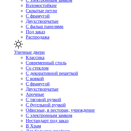
С электронным замком
Взломостойкие
Скрытые петли
С фрамугой
Двухстворчатые
С фальш панелями
Под заказ
Распродажа
Уличные двери
Классика
Современный стиль
Со стеклом
С декоративной решеткой
С ковкой
С фрамугой
Двухстворчатые
Арочные
С тяговой ручкой
С бугельной ручкой
Офисные, в ресторан, учреждение
С электронным замком
Нестандарт под заказ
В Храм