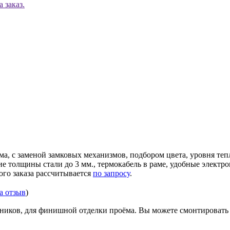
 заказ.
ма, с заменой замковых механизмов, подбором цвета, уровня те
ние толщины стали до 3 мм., термокабель в раме, удобные элек
ого заказа рассчитывается
по запросу
.
за отзыв
)
иков, для финишной отделки проёма. Вы можете смонтировать д