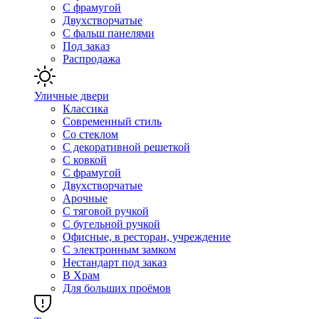
С фрамугой
Двухстворчатые
С фальш панелями
Под заказ
Распродажа
Уличные двери
Классика
Современный стиль
Со стеклом
С декоративной решеткой
С ковкой
С фрамугой
Двухстворчатые
Арочные
С тяговой ручкой
С бугельной ручкой
Офисные, в ресторан, учреждение
С электронным замком
Нестандарт под заказ
В Храм
Для больших проёмов