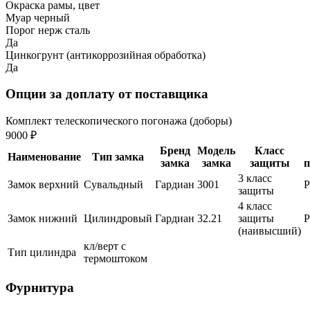
Окраска рамы, цвет
Муар черный
Порог нерж сталь
Да
Цинкогрунт (антикоррозийная обработка)
Да
Опции за доплату от поставщика
Комплект телескопического погонажа (доборы)
9000 ₽
Бренд
Модель
Класс
Наименование
Тип замка
замка
замка
защиты
п
3 класс
Замок верхний
Сувальдный
Гардиан
3001
защиты
4 класс
Замок нижний
Цилиндровый
Гардиан
32.21
защиты
(наивысший)
кл/верт с
Тип цилиндра
термоштоком
Фурнитура