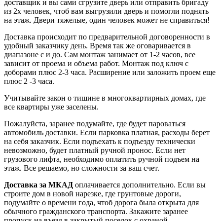
доставщик и вы сами сгрузите дверь или отправить бригаду
из 2х человек, чтоб вам выгрузили дверь и помогли поднять
на этаж. Двери тяжелые, один человек может не справиться!
Доставка происходит по предварительной договоренности в
удобный заказчику день. Время так же оговаривается в
диапазоне с и до. Сам монтаж занимает от 1-2 часов, все
зависит от проема и объема работ. Монтаж под ключ с
доборами плюс 2-3 часа. Расширение или заложить проем еще
плюс 2 -3 часа.
Учитывайте закон о тишине в многоквартирных домах, где
все квартиры уже заселены.
Пожалуйста, заранее подумайте, где будет пароваться
автомобиль доставки. Если парковка платная, расходы берет
на себя заказчик. Если подъехать к подъезду технически
невозможно, будет платный ручной пронос. Если нет
грузового лифта, необходимо оплатить ручной подъем на
этаж. Все решаемо, но сложности за ваш счет.
Доставка за МКАД
оплачивается дополнительно. Если вы
строите дом в новой нарезке, где грунтовые дороги,
подумайте о времени года, чтоб дорога была открыта для
обычного гражданского транспорта. Закажите заранее
пропуск на въезд в закрытый поселок с охраной.