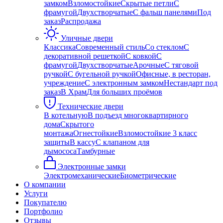
замком
Взломостойкие
Скрытые петли
С
фрамугой
Двухстворчатые
С фальш панелями
Под
заказ
Распродажа
Уличные двери
Классика
Современный стиль
Со стеклом
С
декоративной решеткой
С ковкой
С
фрамугой
Двухстворчатые
Арочные
С тяговой
ручкой
С бугельной ручкой
Офисные, в ресторан,
учреждение
С электронным замком
Нестандарт под
заказ
В Храм
Для больших проёмов
Технические двери
В котельную
В подъезд многоквартирного
дома
Скрытого
монтажа
Огнестойкие
Взломостойкие 3 класс
защиты
В кассу
С клапаном для
дымососа
Тамбурные
Электронные замки
Электромеханические
Биометрические
О компании
Услуги
Покупателю
Портфолио
Отзывы