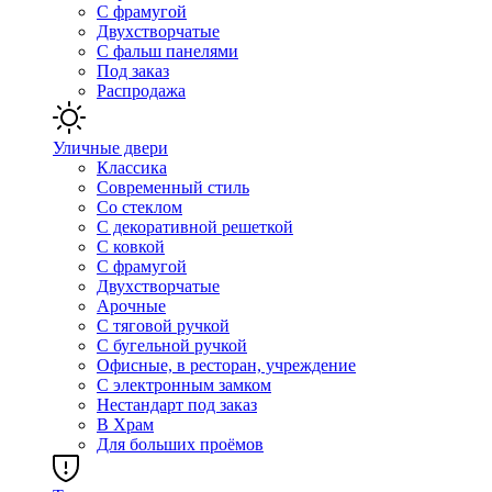
С фрамугой
Двухстворчатые
С фальш панелями
Под заказ
Распродажа
Уличные двери
Классика
Современный стиль
Со стеклом
С декоративной решеткой
С ковкой
С фрамугой
Двухстворчатые
Арочные
С тяговой ручкой
С бугельной ручкой
Офисные, в ресторан, учреждение
С электронным замком
Нестандарт под заказ
В Храм
Для больших проёмов