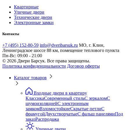
Квартирные
Уличные двери
Технические двери
Электронные замки
Контакты
+7 (495) 152-80-59
info@dveribarsuk.ru
МО, г. Клин,
Ленинградское шоссе 88 км, помещение теплового пункта
Пн-Вс: 09:00 - 21:00
© 2026 Двери Барсук. Все права защищены.
Политика конфиденциальности
Договор оферты
Каталог товаров
Входные двери в квартиру
Классика
Современный стиль
С зеркалом
С
шумоизоляцией
С электронным
замком
Взломостойкие
Скрытые петли
С
фрамугой
Двухстворчатые
С фальш панелями
Под
заказ
Распродажа
Уличные двери