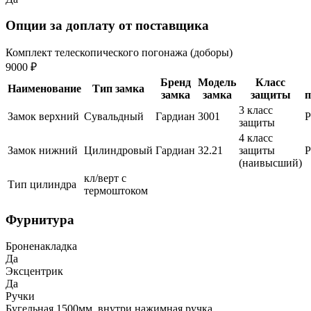
Опции за доплату от поставщика
Комплект телескопического погонажа (доборы)
9000 ₽
Бренд
Модель
Класс
Наименование
Тип замка
замка
замка
защиты
п
3 класс
Замок верхний
Сувальдный
Гардиан
3001
защиты
4 класс
Замок нижний
Цилиндровый
Гардиан
32.21
защиты
(наивысший)
кл/верт с
Тип цилиндра
термоштоком
Фурнитура
Броненакладка
Да
Эксцентрик
Да
Ручки
Бугельная 1500мм, внутри нажимная ручка