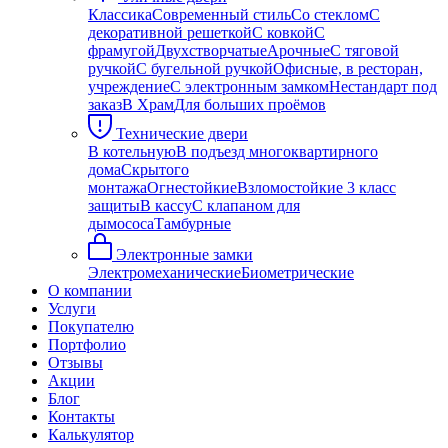
Классика
Современный стиль
Со стеклом
С
декоративной решеткой
С ковкой
С
фрамугой
Двухстворчатые
Арочные
С тяговой
ручкой
С бугельной ручкой
Офисные, в ресторан,
учреждение
С электронным замком
Нестандарт под
заказ
В Храм
Для больших проёмов
Технические двери
В котельную
В подъезд многоквартирного
дома
Скрытого
монтажа
Огнестойкие
Взломостойкие 3 класс
защиты
В кассу
С клапаном для
дымососа
Тамбурные
Электронные замки
Электромеханические
Биометрические
О компании
Услуги
Покупателю
Портфолио
Отзывы
Акции
Блог
Контакты
Калькулятор