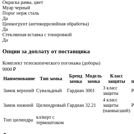
Окраска рамы, цвет
Муар черный
Порог нерж сталь
Да
Цинкогрунт (антикоррозийная обработка)
Да
Стеклянная вставка с тонировкой
Да
Опции за доплату от поставщика
Комплект телескопического погонажа (доборы)
9000 ₽
Бренд
Модель
Класс
Наименование
Тип замка
замка
замка
защиты
п
3 класс
Замок верхний
Сувальдный
Гардиан
3001
защиты
4 класс
Замок нижний
Цилиндровый
Гардиан
32.21
защиты
(наивысший)
кл/верт с
Тип цилиндра
термоштоком