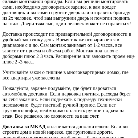
силами монтажной бригады. Если вы решили монтировать
сами, необходимо договориться заранее, к вам поедет
доставщик и вы сами сгрузите дверь или отправить бригаду
из 2х человек, чтоб вам выгрузили дверь и помогли поднять
на этаж. Двери тяжелые, один человек может не справиться!
Доставка происходит по предварительной договоренности в
удобный заказчику день. Время так же оговаривается в
диапазоне с и до. Сам монтаж занимает от 1-2 часов, все
зависит от проема и объема работ. Монтаж под ключ с
доборами плюс 2-3 часа. Расширение или заложить проем еще
плюс 2 -3 часа.
Учитывайте закон о тишине в многоквартирных домах, где
все квартиры уже заселены.
Пожалуйста, заранее подумайте, где будет пароваться
автомобиль доставки. Если парковка платная, расходы берет
на себя заказчик. Если подъехать к подъезду технически
невозможно, будет платный ручной пронос. Если нет
грузового лифта, необходимо оплатить ручной подъем на
этаж. Все решаемо, но сложности за ваш счет.
Доставка за МКАД
оплачивается дополнительно. Если вы
строите дом в новой нарезке, где грунтовые дороги,
подумайте о времени года, чтоб дорога была открыта для