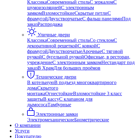
Классика
Современный стиль
С зеркалом
С
шумоизоляцией
С электронным
замком
Взломостойкие
Скрытые петли
С
фрамугой
Двухстворчатые
С фальш панелями
Под
заказ
Распродажа
Уличные двери
Классика
Современный стиль
Со стеклом
С
декоративной решеткой
С ковкой
С
фрамугой
Двухстворчатые
Арочные
С тяговой
ручкой
С бугельной ручкой
Офисные, в ресторан,
учреждение
С электронным замком
Нестандарт под
заказ
В Храм
Для больших проёмов
Технические двери
В котельную
В подъезд многоквартирного
дома
Скрытого
монтажа
Огнестойкие
Взломостойкие 3 класс
защиты
В кассу
С клапаном для
дымососа
Тамбурные
Электронные замки
Электромеханические
Биометрические
О компании
Услуги
Покупателю