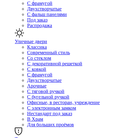
С фрамугой
Двухстворчатые
С фальш панелями
Под заказ
Распродажа
Уличные двери
Классика
Современный стиль
Со стеклом
С декоративной решеткой
С ковкой
С фрамугой
Двухстворчатые
Арочные
С тяговой ручкой
С бугельной ручкой
Офисные, в ресторан, учреждение
С электронным замком
Нестандарт под заказ
В Храм
Для больших проёмов