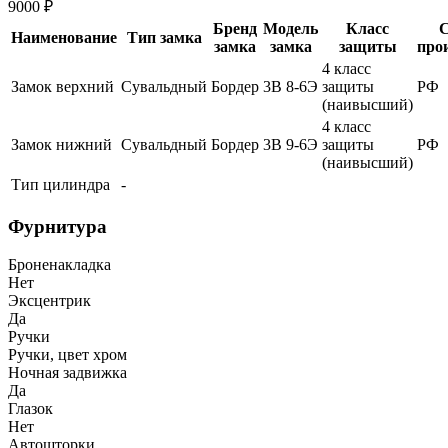
9000 ₽
Бренд
Модель
Класс
С
Наименование
Тип замка
замка
замка
защиты
про
4 класс
Замок верхний
Сувальдный
Бордер
3В 8-6Э
защиты
РФ
(наивысший)
4 класс
Замок нижний
Сувальдный
Бордер
3В 9-6Э
защиты
РФ
(наивысший)
Тип цилиндра
-
Фурнитура
Броненакладка
Нет
Эксцентрик
Да
Ручки
Ручки, цвет хром
Ночная задвижка
Да
Глазок
Нет
Автошторки