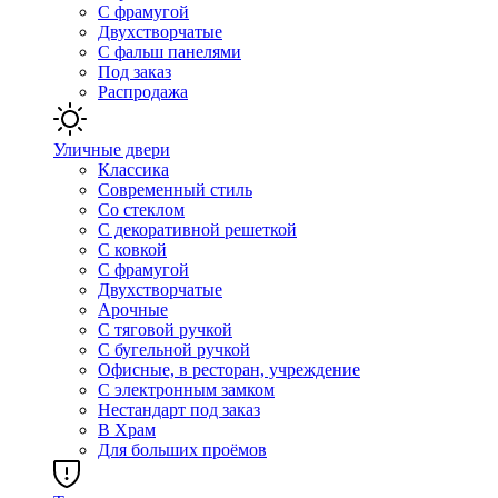
С фрамугой
Двухстворчатые
С фальш панелями
Под заказ
Распродажа
Уличные двери
Классика
Современный стиль
Со стеклом
С декоративной решеткой
С ковкой
С фрамугой
Двухстворчатые
Арочные
С тяговой ручкой
С бугельной ручкой
Офисные, в ресторан, учреждение
С электронным замком
Нестандарт под заказ
В Храм
Для больших проёмов