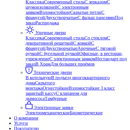
Классика
Современный стиль
С зеркалом
С
шумоизоляцией
С электронным
замком
Взломостойкие
Скрытые петли
С
фрамугой
Двухстворчатые
С фальш панелями
Под
заказ
Распродажа
Уличные двери
Классика
Современный стиль
Со стеклом
С
декоративной решеткой
С ковкой
С
фрамугой
Двухстворчатые
Арочные
С тяговой
ручкой
С бугельной ручкой
Офисные, в ресторан,
учреждение
С электронным замком
Нестандарт под
заказ
В Храм
Для больших проёмов
Технические двери
В котельную
В подъезд многоквартирного
дома
Скрытого
монтажа
Огнестойкие
Взломостойкие 3 класс
защиты
В кассу
С клапаном для
дымососа
Тамбурные
Электронные замки
Электромеханические
Биометрические
О компании
Услуги
Покупателю