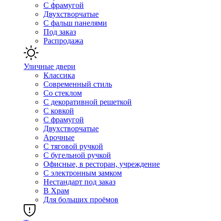
С фрамугой
Двухстворчатые
С фальш панелями
Под заказ
Распродажа
Уличные двери
Классика
Современный стиль
Со стеклом
С декоративной решеткой
С ковкой
С фрамугой
Двухстворчатые
Арочные
С тяговой ручкой
С бугельной ручкой
Офисные, в ресторан, учреждение
С электронным замком
Нестандарт под заказ
В Храм
Для больших проёмов