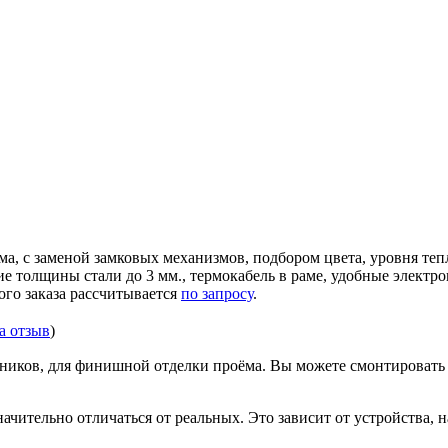
ма, с заменой замковых механизмов, подбором цвета, уровня те
ние толщины стали до 3 мм., термокабель в раме, удобные элек
ого заказа рассчитывается
по запросу
.
за отзыв
)
иков, для финишной отделки проёма. Вы можете смонтировать д
ачительно отличаться от реальных. Это зависит от устройства, 