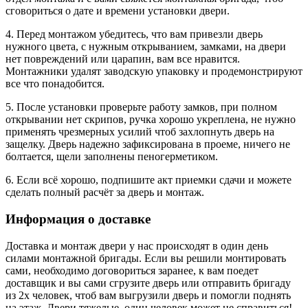
сговориться о дате и времени установки двери.
4. Перед монтажом убедитесь, что вам привезли дверь
нужного цвета, с нужным открыванием, замками, на двери
нет повреждений или царапин, вам все нравится.
Монтажники удалят заводскую упаковку и продемонстрируют
все что понадобится.
5. После установки проверьте работу замков, при полном
открывании нет скрипов, ручка хорошо укреплена, не нужно
применять чрезмерных усилий чтоб захлопнуть дверь на
защелку. Дверь надежно зафиксирована в проеме, ничего не
болтается, щели заполнены пеногерметиком.
6. Если всё хорошо, подпишите акт приемки сдачи и можете
сделать полный расчёт за дверь и монтаж.
Информация о доставке
Доставка и монтаж двери у нас происходят в один день
силами монтажной бригады. Если вы решили монтировать
сами, необходимо договориться заранее, к вам поедет
доставщик и вы сами сгрузите дверь или отправить бригаду
из 2х человек, чтоб вам выгрузили дверь и помогли поднять
на этаж. Двери тяжелые, один человек может не справиться!