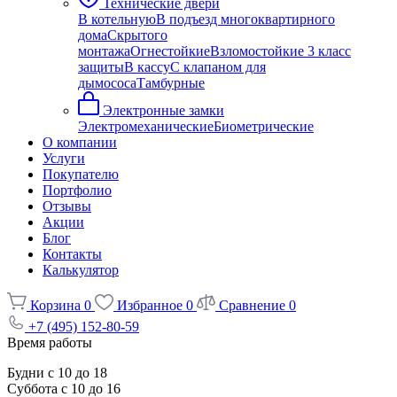
Технические двери
В котельную
В подъезд многоквартирного
дома
Скрытого
монтажа
Огнестойкие
Взломостойкие 3 класс
защиты
В кассу
С клапаном для
дымососа
Тамбурные
Электронные замки
Электромеханические
Биометрические
О компании
Услуги
Покупателю
Портфолио
Отзывы
Акции
Блог
Контакты
Калькулятор
Корзина
0
Избранное
0
Сравнение
0
+7 (495) 152-80-59
Время работы
Будни с 10 до 18
Суббота с 10 до 16