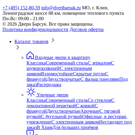
+7 (495) 152-80-59
info@dveribarsuk.ru
МО, г. Клин,
Ленинградское шоссе 88 км, помещение теплового пункта
Пн-Вс: 09:00 - 21:00
© 2026 Двери Барсук. Все права защищены.
Политика конфиденциальности
Договор оферты
Каталог товаров
Входные двери в квартиру
Классика
Современный стиль
С зеркалом
С
шумоизоляцией
С электронным
замком
Взломостойкие
Скрытые петли
С
фрамугой
Двухстворчатые
С фальш панелями
Под
заказ
Распродажа
Уличные двери
Классика
Современный стиль
Со стеклом
С
декоративной решеткой
С ковкой
С
фрамугой
Двухстворчатые
Арочные
С тяговой
ручкой
С бугельной ручкой
Офисные, в ресторан,
учреждение
С электронным замком
Нестандарт под
заказ
В Храм
Для больших проёмов