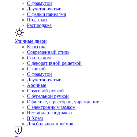
С фрамугой
Двухстворчатые
С фальш панелями
Под заказ
Распродажа
Уличные двери
Классика
Современный стиль
Со стеклом
С декоративной решеткой
С ковкой
С фрамугой
Двухстворчатые
Арочные
С тяговой ручкой
С бугельной ручкой
Офисные, в ресторан, учреждение
С электронным замком
Нестандарт под заказ
В Храм
Для больших проёмов