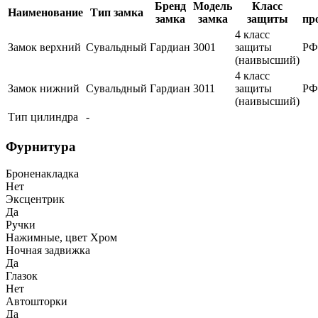
Бренд
Модель
Класс
Наименование
Тип замка
замка
замка
защиты
пр
4 класс
Замок верхний
Сувальдный
Гардиан
3001
защиты
РФ
(наивысший)
4 класс
Замок нижний
Сувальдный
Гардиан
3011
защиты
РФ
(наивысший)
Тип цилиндра
-
Фурнитура
Броненакладка
Нет
Эксцентрик
Да
Ручки
Нажимные, цвет Хром
Ночная задвижка
Да
Глазок
Нет
Автошторки
Да