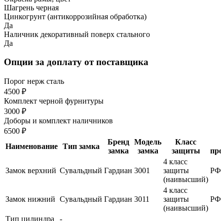
Шагрень черная
Цинкогрунт (антикоррозийная обработка)
Да
Наличник декоративный поверх стального
Да
Опции за доплату от поставщика
Порог нерж сталь
4500 ₽
Комплект черной фурнитуры
3000 ₽
Доборы и комплект наличников
6500 ₽
Бренд
Модель
Класс
Наименование
Тип замка
замка
замка
защиты
пр
4 класс
Замок верхний
Сувальдный
Гардиан
3001
защиты
РФ
(наивысший)
4 класс
Замок нижний
Сувальдный
Гардиан
3011
защиты
РФ
(наивысший)
Тип цилиндра
-