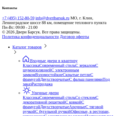
Контакты
+7 (495) 152-80-59
info@dveribarsuk.ru
МО, г. Клин,
Ленинградское шоссе 88 км, помещение теплового пункта
Пн-Вс: 09:00 - 21:00
© 2026 Двери Барсук. Все права защищены.
Политика конфиденциальности
Договор оферты
Каталог товаров
Входные двери в квартиру
Классика
Современный стиль
С зеркалом
С
шумоизоляцией
С электронным
замком
Взломостойкие
Скрытые петли
С
фрамугой
Двухстворчатые
С фальш панелями
Под
заказ
Распродажа
Уличные двери
Классика
Современный стиль
Со стеклом
С
декоративной решеткой
С ковкой
С
фрамугой
Двухстворчатые
Арочные
С тяговой
ручкой
С бугельной ручкой
Офисные, в ресторан,