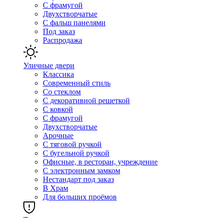
С фрамугой
Двухстворчатые
С фальш панелями
Под заказ
Распродажа
Уличные двери
Классика
Современный стиль
Со стеклом
С декоративной решеткой
С ковкой
С фрамугой
Двухстворчатые
Арочные
С тяговой ручкой
С бугельной ручкой
Офисные, в ресторан, учреждение
С электронным замком
Нестандарт под заказ
В Храм
Для больших проёмов