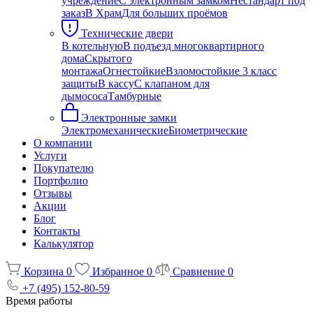
учреждение
С электронным замком
Нестандарт под
заказ
В Храм
Для больших проёмов
Технические двери
В котельную
В подъезд многоквартирного
дома
Скрытого
монтажа
Огнестойкие
Взломостойкие 3 класс
защиты
В кассу
С клапаном для
дымососа
Тамбурные
Электронные замки
Электромеханические
Биометрические
О компании
Услуги
Покупателю
Портфолио
Отзывы
Акции
Блог
Контакты
Калькулятор
Корзина
0
Избранное
0
Сравнение
0
+7 (495) 152-80-59
Время работы