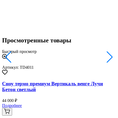
3
Просмотренные товары
Быстрый просмотр
Артикул: TD4011
Сноу термо премиум Вертикаль венге Лучи
Бетон светлый
44 000 ₽
Подробнее