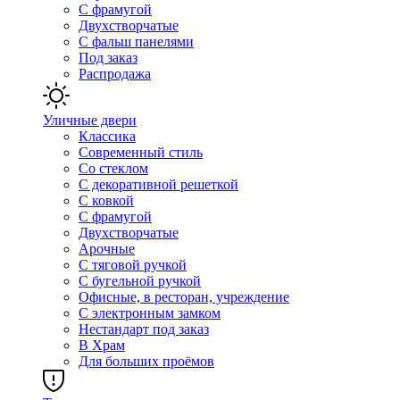
С фрамугой
Двухстворчатые
С фальш панелями
Под заказ
Распродажа
Уличные двери
Классика
Современный стиль
Со стеклом
С декоративной решеткой
С ковкой
С фрамугой
Двухстворчатые
Арочные
С тяговой ручкой
С бугельной ручкой
Офисные, в ресторан, учреждение
С электронным замком
Нестандарт под заказ
В Храм
Для больших проёмов