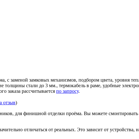
ма, с заменой замковых механизмов, подбором цвета, уровня те
ние толщины стали до 3 мм., термокабель в раме, удобные элек
ого заказа рассчитывается
по запросу
.
за отзыв
)
иков, для финишной отделки проёма. Вы можете смонтировать д
ачительно отличаться от реальных. Это зависит от устройства, 