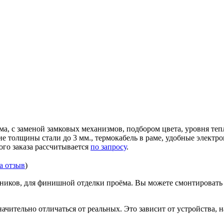
ма, с заменой замковых механизмов, подбором цвета, уровня те
ние толщины стали до 3 мм., термокабель в раме, удобные элек
ого заказа рассчитывается
по запросу
.
за отзыв
)
иков, для финишной отделки проёма. Вы можете смонтировать д
ачительно отличаться от реальных. Это зависит от устройства, 