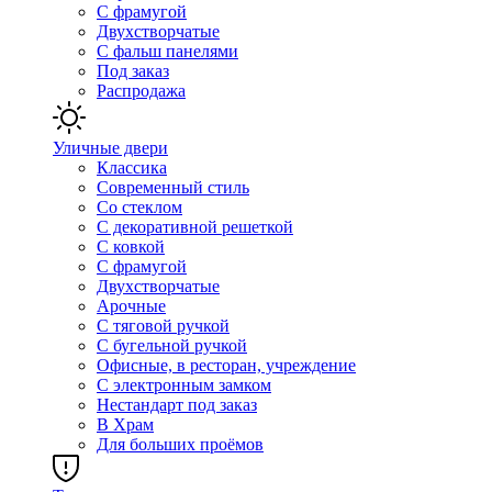
С фрамугой
Двухстворчатые
С фальш панелями
Под заказ
Распродажа
Уличные двери
Классика
Современный стиль
Со стеклом
С декоративной решеткой
С ковкой
С фрамугой
Двухстворчатые
Арочные
С тяговой ручкой
С бугельной ручкой
Офисные, в ресторан, учреждение
С электронным замком
Нестандарт под заказ
В Храм
Для больших проёмов