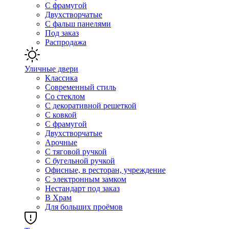
С фрамугой
Двухстворчатые
С фальш панелями
Под заказ
Распродажа
Уличные двери
Классика
Современный стиль
Со стеклом
С декоративной решеткой
С ковкой
С фрамугой
Двухстворчатые
Арочные
С тяговой ручкой
С бугельной ручкой
Офисные, в ресторан, учреждение
С электронным замком
Нестандарт под заказ
В Храм
Для больших проёмов