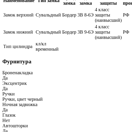
Наименование
Тип замка
замка
замка
защиты
про
4 класс
Замок верхний
Сувальдный
Бордер
3В 8-6Э
защиты
РФ
(наивысший)
4 класс
Замок нижний
Сувальдный
Бордер
3В 9-6Э
защиты
РФ
(наивысший)
кл/кл
Тип цилиндра
временный
Фурнитура
Броненакладка
Да
Эксцентрик
Да
Ручки
Ручки, цвет черный
Ночная задвижка
Да
Глазок
Нет
Автошторки
Да