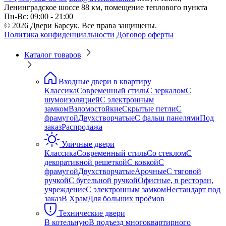
Ленинградское шоссе 88 км, помещение теплового пункта
Пн-Вс: 09:00 - 21:00
© 2026 Двери Барсук. Все права защищены.
Политика конфиденциальности
Договор оферты
Каталог товаров
Входные двери в квартиру
Классика
Современный стиль
С зеркалом
С
шумоизоляцией
С электронным
замком
Взломостойкие
Скрытые петли
С
фрамугой
Двухстворчатые
С фальш панелями
Под
заказ
Распродажа
Уличные двери
Классика
Современный стиль
Со стеклом
С
декоративной решеткой
С ковкой
С
фрамугой
Двухстворчатые
Арочные
С тяговой
ручкой
С бугельной ручкой
Офисные, в ресторан,
учреждение
С электронным замком
Нестандарт под
заказ
В Храм
Для больших проёмов
Технические двери
В котельную
В подъезд многоквартирного