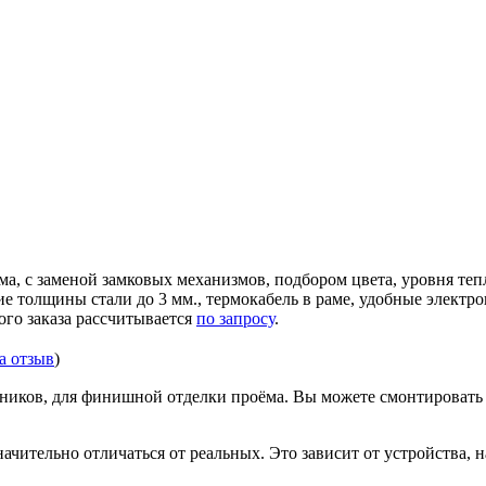
ма, с заменой замковых механизмов, подбором цвета, уровня те
ние толщины стали до 3 мм., термокабель в раме, удобные элек
ого заказа рассчитывается
по запросу
.
за отзыв
)
иков, для финишной отделки проёма. Вы можете смонтировать д
ачительно отличаться от реальных. Это зависит от устройства, 