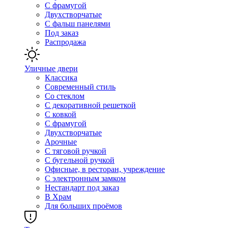
С фрамугой
Двухстворчатые
С фальш панелями
Под заказ
Распродажа
Уличные двери
Классика
Современный стиль
Со стеклом
С декоративной решеткой
С ковкой
С фрамугой
Двухстворчатые
Арочные
С тяговой ручкой
С бугельной ручкой
Офисные, в ресторан, учреждение
С электронным замком
Нестандарт под заказ
В Храм
Для больших проёмов