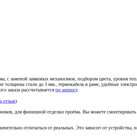
ма, с заменой замковых механизмов, подбором цвета, уровня те
ние толщины стали до 3 мм., термокабель в раме, удобные элек
ого заказа рассчитывается
по запросу
.
за отзыв
)
иков, для финишной отделки проёма. Вы можете смонтировать д
ачительно отличаться от реальных. Это зависит от устройства, 