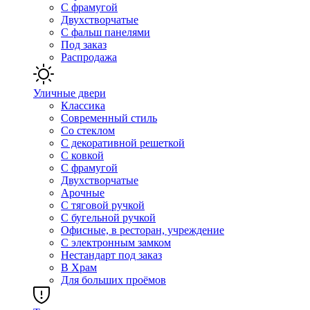
С фрамугой
Двухстворчатые
С фальш панелями
Под заказ
Распродажа
Уличные двери
Классика
Современный стиль
Со стеклом
С декоративной решеткой
С ковкой
С фрамугой
Двухстворчатые
Арочные
С тяговой ручкой
С бугельной ручкой
Офисные, в ресторан, учреждение
С электронным замком
Нестандарт под заказ
В Храм
Для больших проёмов