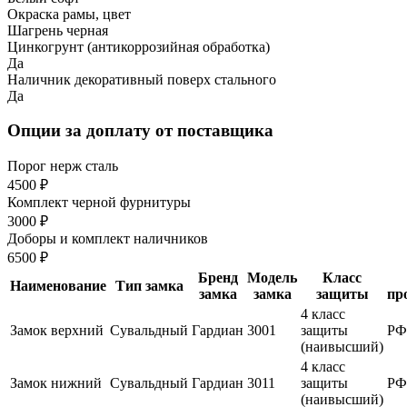
Окраска рамы, цвет
Шагрень черная
Цинкогрунт (антикоррозийная обработка)
Да
Наличник декоративный поверх стального
Да
Опции за доплату от поставщика
Порог нерж сталь
4500 ₽
Комплект черной фурнитуры
3000 ₽
Доборы и комплект наличников
6500 ₽
Бренд
Модель
Класс
Наименование
Тип замка
замка
замка
защиты
пр
4 класс
Замок верхний
Сувальдный
Гардиан
3001
защиты
РФ
(наивысший)
4 класс
Замок нижний
Сувальдный
Гардиан
3011
защиты
РФ
(наивысший)