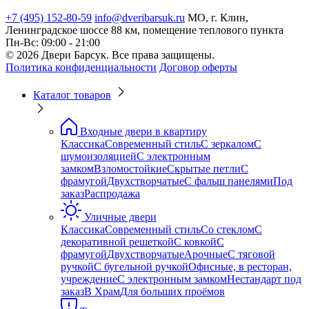
+7 (495) 152-80-59
info@dveribarsuk.ru
МО, г. Клин,
Ленинградское шоссе 88 км, помещение теплового пункта
Пн-Вс: 09:00 - 21:00
© 2026 Двери Барсук. Все права защищены.
Политика конфиденциальности
Договор оферты
Каталог товаров
Входные двери в квартиру
Классика
Современный стиль
С зеркалом
С
шумоизоляцией
С электронным
замком
Взломостойкие
Скрытые петли
С
фрамугой
Двухстворчатые
С фальш панелями
Под
заказ
Распродажа
Уличные двери
Классика
Современный стиль
Со стеклом
С
декоративной решеткой
С ковкой
С
фрамугой
Двухстворчатые
Арочные
С тяговой
ручкой
С бугельной ручкой
Офисные, в ресторан,
учреждение
С электронным замком
Нестандарт под
заказ
В Храм
Для больших проёмов