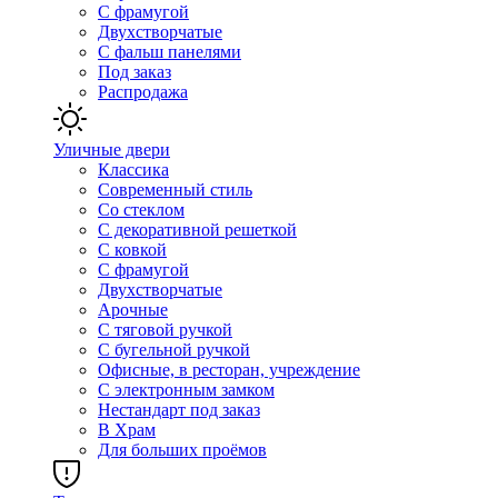
С фрамугой
Двухстворчатые
С фальш панелями
Под заказ
Распродажа
Уличные двери
Классика
Современный стиль
Со стеклом
С декоративной решеткой
С ковкой
С фрамугой
Двухстворчатые
Арочные
С тяговой ручкой
С бугельной ручкой
Офисные, в ресторан, учреждение
С электронным замком
Нестандарт под заказ
В Храм
Для больших проёмов