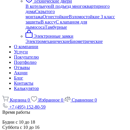
Технические двери
В котельную
В подъезд многоквартирного
дома
Скрытого
монтажа
Огнестойкие
Взломостойкие 3 класс
защиты
В кассу
С клапаном для
дымососа
Тамбурные
Электронные замки
Электромеханические
Биометрические
О компании
Услуги
Покупателю
Портфолио
Отзывы
Акции
Блог
Контакты
Калькулятор
Корзина
0
Избранное
0
Сравнение
0
+7 (495) 152-80-59
Время работы
Будни с 10 до 18
Суббота с 10 до 16