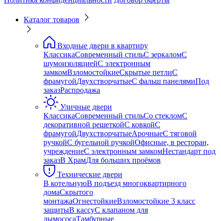
Каталог товаров
Входные двери в квартиру
Классика
Современный стиль
С зеркалом
С
шумоизоляцией
С электронным
замком
Взломостойкие
Скрытые петли
С
фрамугой
Двухстворчатые
С фальш панелями
Под
заказ
Распродажа
Уличные двери
Классика
Современный стиль
Со стеклом
С
декоративной решеткой
С ковкой
С
фрамугой
Двухстворчатые
Арочные
С тяговой
ручкой
С бугельной ручкой
Офисные, в ресторан,
учреждение
С электронным замком
Нестандарт под
заказ
В Храм
Для больших проёмов
Технические двери
В котельную
В подъезд многоквартирного
дома
Скрытого
монтажа
Огнестойкие
Взломостойкие 3 класс
защиты
В кассу
С клапаном для
дымососа
Тамбурные