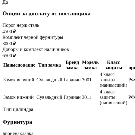
Да
Опции за доплату от поставщика
Порог нерж сталь
4500 ₽
Комплект черной фурнитуры
3000 ₽
Доборы и комплект наличников
6500 ₽
Бренд
Модель
Класс
Наименование
Тип замка
замка
замка
защиты
пр
4 класс
Замок верхний
Сувальдный
Гардиан
3001
защиты
РФ
(наивысший)
4 класс
Замок нижний
Сувальдный
Гардиан
3011
защиты
РФ
(наивысший)
Тип цилиндра
-
Фурнитура
Броненакладка