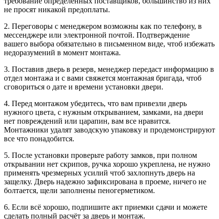
требование определенных поставщиков, большинство из них
не просят никакой предоплаты.
2. Переговоры с менеджером возможны как по телефону, в
мессенджере или электронной почтой. Подтверждение
вашего выбора обязательно в письменном виде, чтоб избежать
недоразумений в момент монтажа.
3. Поставив дверь в резерв, менеджер передаст информацию в
отдел монтажа и с вами свяжется монтажная бригада, чтоб
сговориться о дате и времени установки двери.
4. Перед монтажом убедитесь, что вам привезли дверь
нужного цвета, с нужным открыванием, замками, на двери
нет повреждений или царапин, вам все нравится.
Монтажники удалят заводскую упаковку и продемонстрируют
все что понадобится.
5. После установки проверьте работу замков, при полном
открывании нет скрипов, ручка хорошо укреплена, не нужно
применять чрезмерных усилий чтоб захлопнуть дверь на
защелку. Дверь надежно зафиксирована в проеме, ничего не
болтается, щели заполнены пеногерметиком.
6. Если всё хорошо, подпишите акт приемки сдачи и можете
сделать полный расчёт за дверь и монтаж.