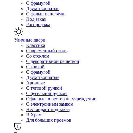
С фрамугой
Двухстворчатые
С фальш панелями
Под заказ
Распродажа
Уличные двери
Классика
Современный стиль
Со стеклом
С декоративной решеткой
С ковкой
С фрамугой
Двухстворчатые
Арочные
С тяговой ручкой
С бугельной ручкой
Офисные, в ресторан, учреждение
С электронным замком
Нестандарт под заказ
В Храм
Для больших проёмов