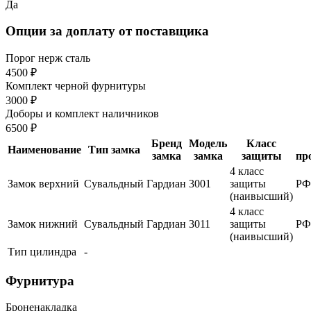
Да
Опции за доплату от поставщика
Порог нерж сталь
4500 ₽
Комплект черной фурнитуры
3000 ₽
Доборы и комплект наличников
6500 ₽
Бренд
Модель
Класс
Наименование
Тип замка
замка
замка
защиты
пр
4 класс
Замок верхний
Сувальдный
Гардиан
3001
защиты
РФ
(наивысший)
4 класс
Замок нижний
Сувальдный
Гардиан
3011
защиты
РФ
(наивысший)
Тип цилиндра
-
Фурнитура
Броненакладка