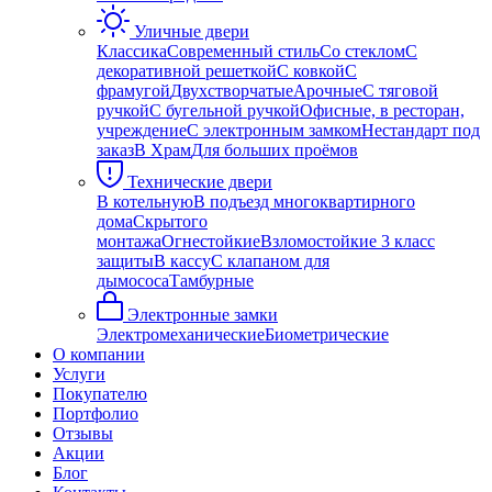
Уличные двери
Классика
Современный стиль
Со стеклом
С
декоративной решеткой
С ковкой
С
фрамугой
Двухстворчатые
Арочные
С тяговой
ручкой
С бугельной ручкой
Офисные, в ресторан,
учреждение
С электронным замком
Нестандарт под
заказ
В Храм
Для больших проёмов
Технические двери
В котельную
В подъезд многоквартирного
дома
Скрытого
монтажа
Огнестойкие
Взломостойкие 3 класс
защиты
В кассу
С клапаном для
дымососа
Тамбурные
Электронные замки
Электромеханические
Биометрические
О компании
Услуги
Покупателю
Портфолио
Отзывы
Акции
Блог