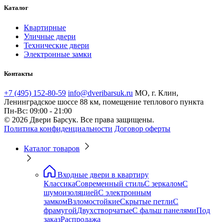
Каталог
Квартирные
Уличные двери
Технические двери
Электронные замки
Контакты
+7 (495) 152-80-59
info@dveribarsuk.ru
МО, г. Клин,
Ленинградское шоссе 88 км, помещение теплового пункта
Пн-Вс: 09:00 - 21:00
© 2026 Двери Барсук. Все права защищены.
Политика конфиденциальности
Договор оферты
Каталог товаров
Входные двери в квартиру
Классика
Современный стиль
С зеркалом
С
шумоизоляцией
С электронным
замком
Взломостойкие
Скрытые петли
С
фрамугой
Двухстворчатые
С фальш панелями
Под
заказ
Распродажа