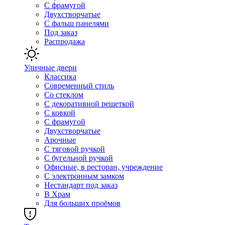
С фрамугой
Двухстворчатые
С фальш панелями
Под заказ
Распродажа
Уличные двери
Классика
Современный стиль
Со стеклом
С декоративной решеткой
С ковкой
С фрамугой
Двухстворчатые
Арочные
С тяговой ручкой
С бугельной ручкой
Офисные, в ресторан, учреждение
С электронным замком
Нестандарт под заказ
В Храм
Для больших проёмов