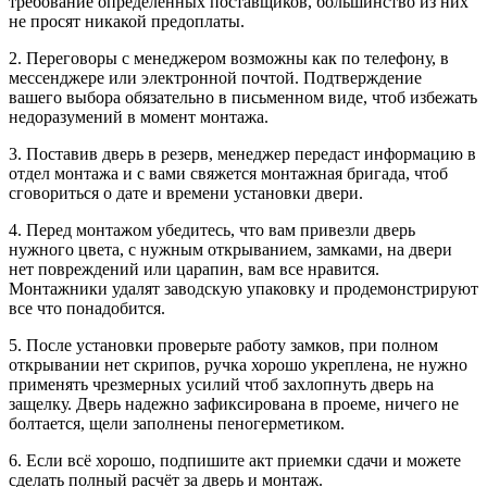
требование определенных поставщиков, большинство из них
не просят никакой предоплаты.
2. Переговоры с менеджером возможны как по телефону, в
мессенджере или электронной почтой. Подтверждение
вашего выбора обязательно в письменном виде, чтоб избежать
недоразумений в момент монтажа.
3. Поставив дверь в резерв, менеджер передаст информацию в
отдел монтажа и с вами свяжется монтажная бригада, чтоб
сговориться о дате и времени установки двери.
4. Перед монтажом убедитесь, что вам привезли дверь
нужного цвета, с нужным открыванием, замками, на двери
нет повреждений или царапин, вам все нравится.
Монтажники удалят заводскую упаковку и продемонстрируют
все что понадобится.
5. После установки проверьте работу замков, при полном
открывании нет скрипов, ручка хорошо укреплена, не нужно
применять чрезмерных усилий чтоб захлопнуть дверь на
защелку. Дверь надежно зафиксирована в проеме, ничего не
болтается, щели заполнены пеногерметиком.
6. Если всё хорошо, подпишите акт приемки сдачи и можете
сделать полный расчёт за дверь и монтаж.