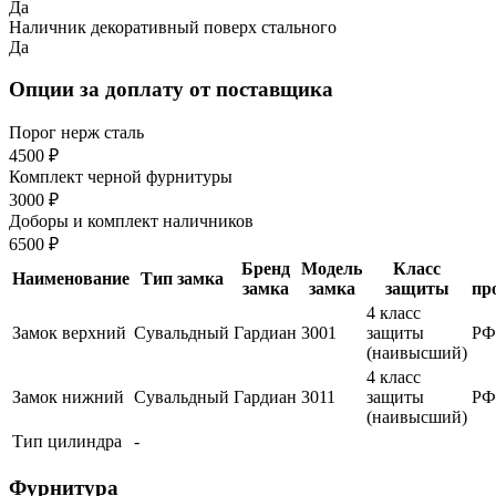
Да
Наличник декоративный поверх стального
Да
Опции за доплату от поставщика
Порог нерж сталь
4500 ₽
Комплект черной фурнитуры
3000 ₽
Доборы и комплект наличников
6500 ₽
Бренд
Модель
Класс
Наименование
Тип замка
замка
замка
защиты
пр
4 класс
Замок верхний
Сувальдный
Гардиан
3001
защиты
РФ
(наивысший)
4 класс
Замок нижний
Сувальдный
Гардиан
3011
защиты
РФ
(наивысший)
Тип цилиндра
-
Фурнитура