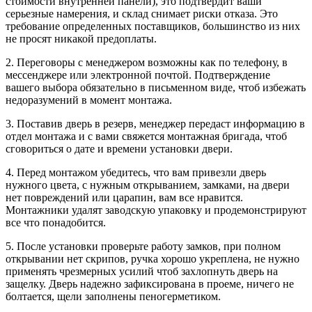
стоимости внутренней панели), это подтвердит ваши
серьезные намерения, и склад снимает риски отказа. Это
требование определенных поставщиков, большинство из них
не просят никакой предоплаты.
2. Переговоры с менеджером возможны как по телефону, в
мессенджере или электронной почтой. Подтверждение
вашего выбора обязательно в письменном виде, чтоб избежать
недоразумений в момент монтажа.
3. Поставив дверь в резерв, менеджер передаст информацию в
отдел монтажа и с вами свяжется монтажная бригада, чтоб
сговориться о дате и времени установки двери.
4. Перед монтажом убедитесь, что вам привезли дверь
нужного цвета, с нужным открыванием, замками, на двери
нет повреждений или царапин, вам все нравится.
Монтажники удалят заводскую упаковку и продемонстрируют
все что понадобится.
5. После установки проверьте работу замков, при полном
открывании нет скрипов, ручка хорошо укреплена, не нужно
применять чрезмерных усилий чтоб захлопнуть дверь на
защелку. Дверь надежно зафиксирована в проеме, ничего не
болтается, щели заполнены пеногерметиком.