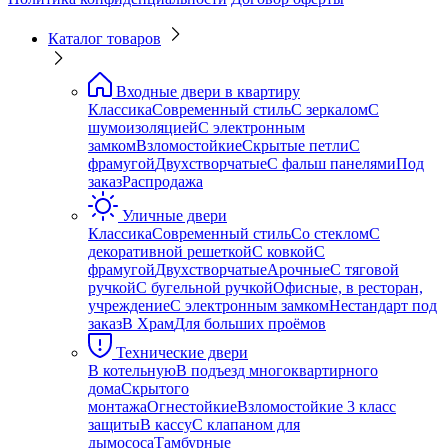
Каталог товаров
Входные двери в квартиру
Классика
Современный стиль
С зеркалом
С
шумоизоляцией
С электронным
замком
Взломостойкие
Скрытые петли
С
фрамугой
Двухстворчатые
С фальш панелями
Под
заказ
Распродажа
Уличные двери
Классика
Современный стиль
Со стеклом
С
декоративной решеткой
С ковкой
С
фрамугой
Двухстворчатые
Арочные
С тяговой
ручкой
С бугельной ручкой
Офисные, в ресторан,
учреждение
С электронным замком
Нестандарт под
заказ
В Храм
Для больших проёмов
Технические двери
В котельную
В подъезд многоквартирного
дома
Скрытого
монтажа
Огнестойкие
Взломостойкие 3 класс
защиты
В кассу
С клапаном для
дымососа
Тамбурные