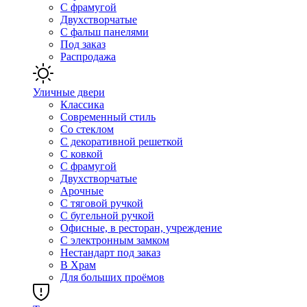
С фрамугой
Двухстворчатые
С фальш панелями
Под заказ
Распродажа
Уличные двери
Классика
Современный стиль
Со стеклом
С декоративной решеткой
С ковкой
С фрамугой
Двухстворчатые
Арочные
С тяговой ручкой
С бугельной ручкой
Офисные, в ресторан, учреждение
С электронным замком
Нестандарт под заказ
В Храм
Для больших проёмов