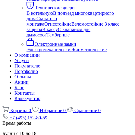
Технические двери
В котельную
В подъезд многоквартирного
дома
Скрытого
монтажа
Огнестойкие
Взломостойкие 3 класс
защиты
В кассу
С клапаном для
дымососа
Тамбурные
Электронные замки
Электромеханические
Биометрические
О компании
Услуги
Покупателю
Портфолио
Отзывы
Акции
Блог
Контакты
Калькулятор
Корзина
0
Избранное
0
Сравнение
0
+7 (495) 152-80-59
Время работы
Будни с 10 до 18