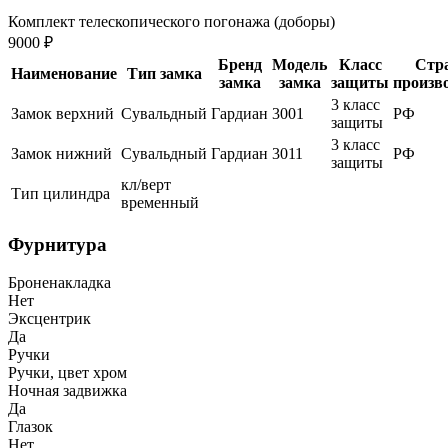
Комплект телескопического погонажа (доборы)
9000 ₽
Бренд
Модель
Класс
Стр
Наименование
Тип замка
замка
замка
защиты
произв
3 класс
Замок верхний
Сувальдный
Гардиан
3001
РФ
защиты
3 класс
Замок нижний
Сувальдный
Гардиан
3011
РФ
защиты
кл/верт
Тип цилиндра
временный
Фурнитура
Броненакладка
Нет
Эксцентрик
Да
Ручки
Ручки, цвет хром
Ночная задвижка
Да
Глазок
Нет