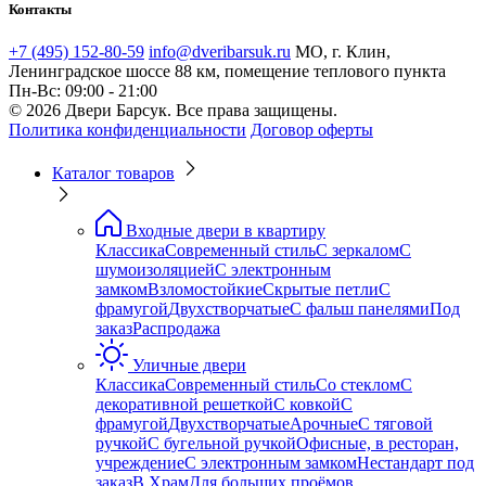
Контакты
+7 (495) 152-80-59
info@dveribarsuk.ru
МО, г. Клин,
Ленинградское шоссе 88 км, помещение теплового пункта
Пн-Вс: 09:00 - 21:00
© 2026 Двери Барсук. Все права защищены.
Политика конфиденциальности
Договор оферты
Каталог товаров
Входные двери в квартиру
Классика
Современный стиль
С зеркалом
С
шумоизоляцией
С электронным
замком
Взломостойкие
Скрытые петли
С
фрамугой
Двухстворчатые
С фальш панелями
Под
заказ
Распродажа
Уличные двери
Классика
Современный стиль
Со стеклом
С
декоративной решеткой
С ковкой
С
фрамугой
Двухстворчатые
Арочные
С тяговой
ручкой
С бугельной ручкой
Офисные, в ресторан,
учреждение
С электронным замком
Нестандарт под
заказ
В Храм
Для больших проёмов