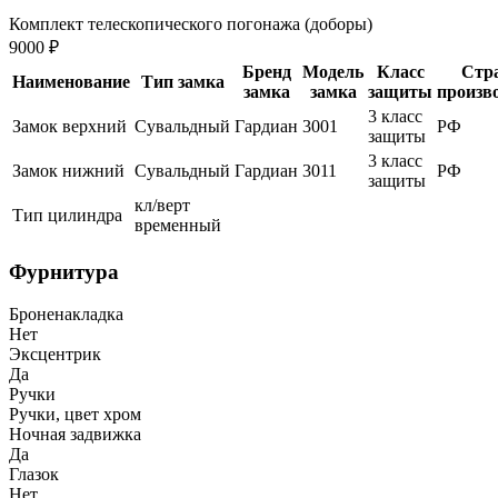
Комплект телескопического погонажа (доборы)
9000 ₽
Бренд
Модель
Класс
Стр
Наименование
Тип замка
замка
замка
защиты
произв
3 класс
Замок верхний
Сувальдный
Гардиан
3001
РФ
защиты
3 класс
Замок нижний
Сувальдный
Гардиан
3011
РФ
защиты
кл/верт
Тип цилиндра
временный
Фурнитура
Броненакладка
Нет
Эксцентрик
Да
Ручки
Ручки, цвет хром
Ночная задвижка
Да
Глазок
Нет