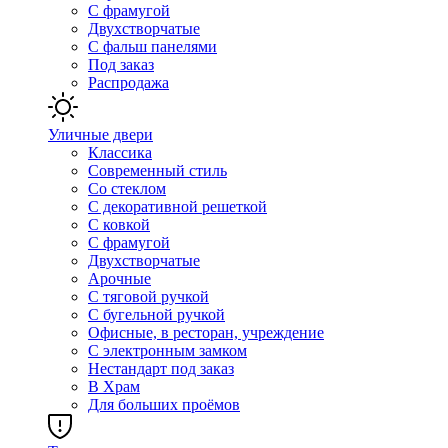
С фрамугой
Двухстворчатые
С фальш панелями
Под заказ
Распродажа
Уличные двери
Классика
Современный стиль
Со стеклом
С декоративной решеткой
С ковкой
С фрамугой
Двухстворчатые
Арочные
С тяговой ручкой
С бугельной ручкой
Офисные, в ресторан, учреждение
С электронным замком
Нестандарт под заказ
В Храм
Для больших проёмов