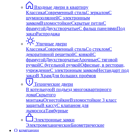
Входные двери в квартиру
Классика
Современный стиль
С зеркалом
С
шумоизоляцией
С электронным
замком
Взломостойкие
Скрытые петли
С
фрамугой
Двухстворчатые
С фальш панелями
Под
заказ
Распродажа
Уличные двери
Классика
Современный стиль
Со стеклом
С
декоративной решеткой
С ковкой
С
фрамугой
Двухстворчатые
Арочные
С тяговой
ручкой
С бугельной ручкой
Офисные, в ресторан,
учреждение
С электронным замком
Нестандарт под
заказ
В Храм
Для больших проёмов
Технические двери
В котельную
В подъезд многоквартирного
дома
Скрытого
монтажа
Огнестойкие
Взломостойкие 3 класс
защиты
В кассу
С клапаном для
дымососа
Тамбурные
Электронные замки
Электромеханические
Биометрические
О компании