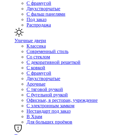
С фрамугой
Двухстворчатые
С фальш панелями
Под заказ
Распродажа
Уличные двери
Классика
Современный стиль
Со стеклом
С декоративной решеткой
С ковкой
С фрамугой
Двухстворчатые
Арочные
С тяговой ручкой
С бугельной ручкой
Офисные, в ресторан, учреждение
С электронным замком
Нестандарт под заказ
В Храм
Для больших проёмов