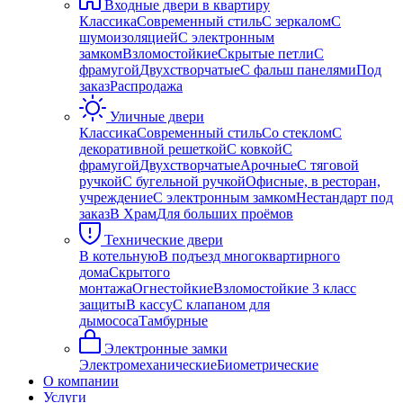
Входные двери в квартиру
Классика
Современный стиль
С зеркалом
С
шумоизоляцией
С электронным
замком
Взломостойкие
Скрытые петли
С
фрамугой
Двухстворчатые
С фальш панелями
Под
заказ
Распродажа
Уличные двери
Классика
Современный стиль
Со стеклом
С
декоративной решеткой
С ковкой
С
фрамугой
Двухстворчатые
Арочные
С тяговой
ручкой
С бугельной ручкой
Офисные, в ресторан,
учреждение
С электронным замком
Нестандарт под
заказ
В Храм
Для больших проёмов
Технические двери
В котельную
В подъезд многоквартирного
дома
Скрытого
монтажа
Огнестойкие
Взломостойкие 3 класс
защиты
В кассу
С клапаном для
дымососа
Тамбурные
Электронные замки
Электромеханические
Биометрические
О компании
Услуги