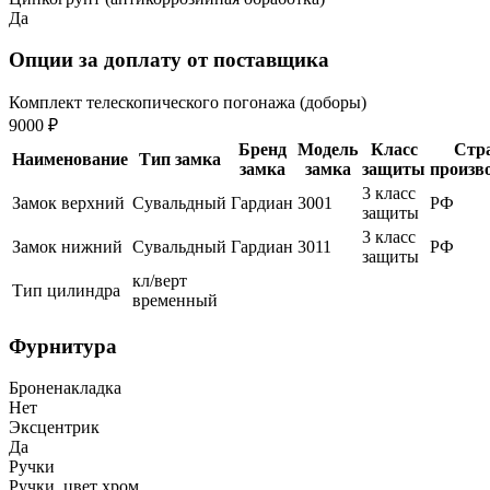
Да
Опции за доплату от поставщика
Комплект телескопического погонажа (доборы)
9000 ₽
Бренд
Модель
Класс
Стр
Наименование
Тип замка
замка
замка
защиты
произв
3 класс
Замок верхний
Сувальдный
Гардиан
3001
РФ
защиты
3 класс
Замок нижний
Сувальдный
Гардиан
3011
РФ
защиты
кл/верт
Тип цилиндра
временный
Фурнитура
Броненакладка
Нет
Эксцентрик
Да
Ручки
Ручки, цвет хром