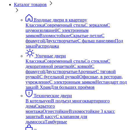
Каталог товаров
Входные двери в квартиру
Классика
Современный стиль
С зеркалом
С
шумоизоляцией
С электронным
замком
Взломостойкие
Скрытые петли
С
фрамугой
Двухстворчатые
С фальш панелями
Под
заказ
Распродажа
Уличные двери
Классика
Современный стиль
Со стеклом
С
декоративной решеткой
С ковкой
С
фрамугой
Двухстворчатые
Арочные
С тяговой
ручкой
С бугельной ручкой
Офисные, в ресторан,
учреждение
С электронным замком
Нестандарт под
заказ
В Храм
Для больших проёмов
Технические двери
В котельную
В подъезд многоквартирного
дома
Скрытого
монтажа
Огнестойкие
Взломостойкие 3 класс
защиты
В кассу
С клапаном для
дымососа
Тамбурные