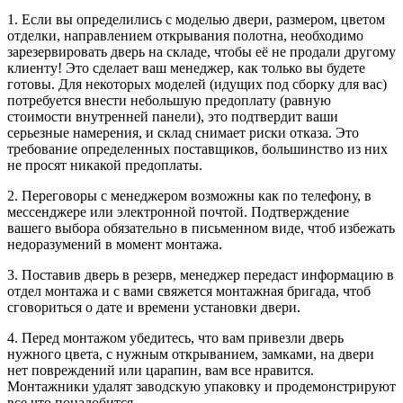
1. Если вы определились с моделью двери, размером, цветом
отделки, направлением открывания полотна, необходимо
зарезервировать дверь на складе, чтобы её не продали другому
клиенту! Это сделает ваш менеджер, как только вы будете
готовы. Для некоторых моделей (идущих под сборку для вас)
потребуется внести небольшую предоплату (равную
стоимости внутренней панели), это подтвердит ваши
серьезные намерения, и склад снимает риски отказа. Это
требование определенных поставщиков, большинство из них
не просят никакой предоплаты.
2. Переговоры с менеджером возможны как по телефону, в
мессенджере или электронной почтой. Подтверждение
вашего выбора обязательно в письменном виде, чтоб избежать
недоразумений в момент монтажа.
3. Поставив дверь в резерв, менеджер передаст информацию в
отдел монтажа и с вами свяжется монтажная бригада, чтоб
сговориться о дате и времени установки двери.
4. Перед монтажом убедитесь, что вам привезли дверь
нужного цвета, с нужным открыванием, замками, на двери
нет повреждений или царапин, вам все нравится.
Монтажники удалят заводскую упаковку и продемонстрируют
все что понадобится.