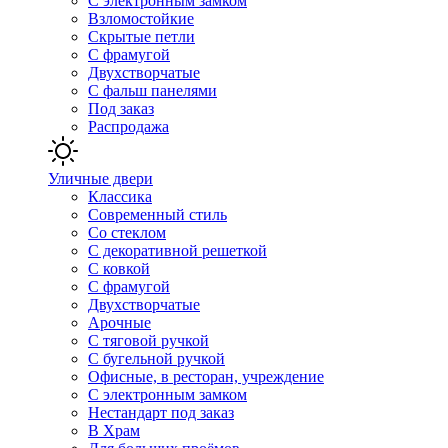
С электронным замком
Взломостойкие
Скрытые петли
С фрамугой
Двухстворчатые
С фальш панелями
Под заказ
Распродажа
Уличные двери
Классика
Современный стиль
Со стеклом
С декоративной решеткой
С ковкой
С фрамугой
Двухстворчатые
Арочные
С тяговой ручкой
С бугельной ручкой
Офисные, в ресторан, учреждение
С электронным замком
Нестандарт под заказ
В Храм