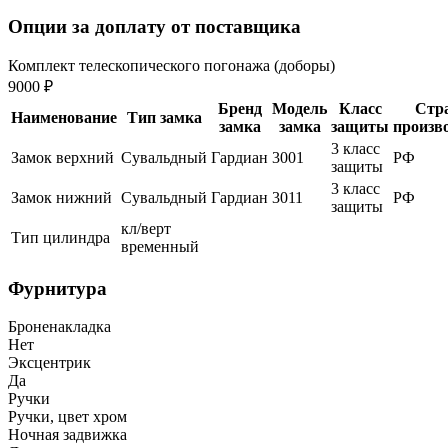
Опции за доплату от поставщика
Комплект телескопического погонажа (доборы)
9000 ₽
Бренд
Модель
Класс
Стр
Наименование
Тип замка
замка
замка
защиты
произв
3 класс
Замок верхний
Сувальдный
Гардиан
3001
РФ
защиты
3 класс
Замок нижний
Сувальдный
Гардиан
3011
РФ
защиты
кл/верт
Тип цилиндра
временный
Фурнитура
Броненакладка
Нет
Эксцентрик
Да
Ручки
Ручки, цвет хром
Ночная задвижка